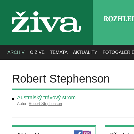
ROZHLE
živa
ARCHIV
O ŽIVĚ
TÉMATA
AKTUALITY
FOTOGALERI
Robert Stephenson
Australský trávový strom
Autor:
Robert Stephenson