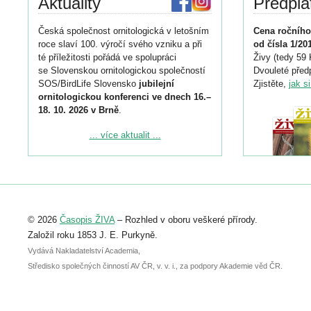
Aktuality
Předpla
Česká společnost ornitologická v letošním
Cena ročního
roce slaví 100. výročí svého vzniku a při
od čísla 1/20
té příležitosti pořádá ve spolupráci
Živy (tedy 59 
se Slovenskou ornitologickou společností
Dvouleté předp
SOS/BirdLife Slovensko
jubilejní
Zjistěte,
jak s
ornitologickou konferenci ve dnech 16.–
18. 10. 2026 v Brně
.
Podrobnější informace ke konferenci
... více aktualit ...
naleznete zde:
https://www.birdlife.cz/konference-2026/
Registrovat se můžete do 6. září.
Upozorňujeme, že termín pro odeslání
© 2026
Časopis ŽIVA
– Rozhled v oboru veškeré přírody.
abstraktu přihlášené přednášky nebo
posteru je už 30. června.
Založil roku 1853 J. E. Purkyně.
Vydává Nakladatelství Academia,
Středisko společných činností AV ČR, v. v. i., za podpory Akademie věd ČR.