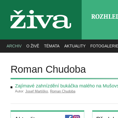
ROZHLE
živa
ARCHIV
O ŽIVĚ
TÉMATA
AKTUALITY
FOTOGALERI
Roman Chudoba
Zajímavé zahnízdění bukáčka malého na Mušov
Autor:
Josef Martiško
,
Roman Chudoba