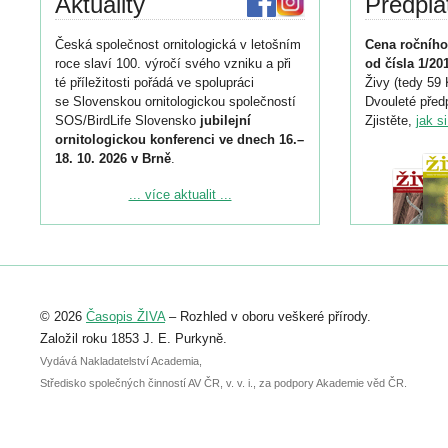
Aktuality
Předpla
Česká společnost ornitologická v letošním
Cena ročního
roce slaví 100. výročí svého vzniku a při
od čísla 1/20
té příležitosti pořádá ve spolupráci
Živy (tedy 59 
se Slovenskou ornitologickou společností
Dvouleté předp
SOS/BirdLife Slovensko
jubilejní
Zjistěte,
jak s
ornitologickou konferenci ve dnech 16.–
18. 10. 2026 v Brně
.
Podrobnější informace ke konferenci
... více aktualit ...
naleznete zde:
https://www.birdlife.cz/konference-2026/
Registrovat se můžete do 6. září.
Upozorňujeme, že termín pro odeslání
© 2026
Časopis ŽIVA
– Rozhled v oboru veškeré přírody.
abstraktu přihlášené přednášky nebo
posteru je už 30. června.
Založil roku 1853 J. E. Purkyně.
Vydává Nakladatelství Academia,
Středisko společných činností AV ČR, v. v. i., za podpory Akademie věd ČR.