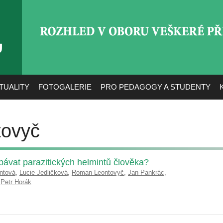
ROZHLED V OBORU VEŠ
TUALITY
FOTOGALERIE
PRO PEDAGOGY A STUDENTY
ovyč
ávat parazitických helmintů člověka?
ntová
,
Lucie Jedličková
,
Roman Leontovyč
,
Jan Pankrác
,
,
Petr Horák