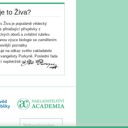
je to Živa?
s Živa je populárně vědecký
s přinášející příspěvky z
ických oborů a zvláštní rubriku
nou výuce biologie se zaměřením
novější poznatky.
je na odkaz svého zakladatele
vangelisty Purkyně. Poslední řada
í nepřetržitě od roku 1953.