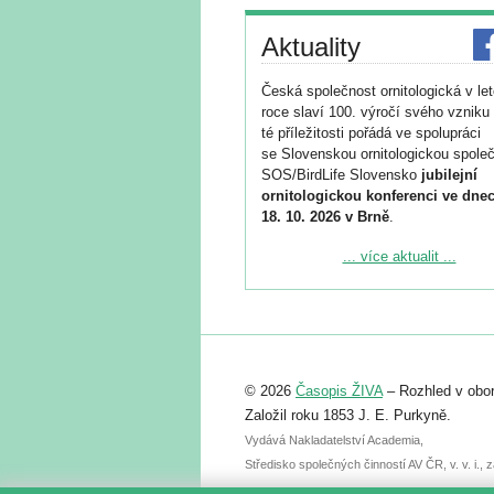
Aktuality
Česká společnost ornitologická v le
roce slaví 100. výročí svého vzniku 
té příležitosti pořádá ve spolupráci
se Slovenskou ornitologickou společ
SOS/BirdLife Slovensko
jubilejní
ornitologickou konferenci ve dnec
18. 10. 2026 v Brně
.
Podrobnější informace ke konferenc
... více aktualit ...
naleznete zde:
https://www.birdlife.cz/konference-2
Registrovat se můžete do 6. září.
Upozorňujeme, že termín pro odeslá
© 2026
Časopis ŽIVA
– Rozhled v obor
abstraktu přihlášené přednášky neb
posteru je už 30. června.
Založil roku 1853 J. E. Purkyně.
Vydává Nakladatelství Academia,
Středisko společných činností AV ČR, v. v. i.