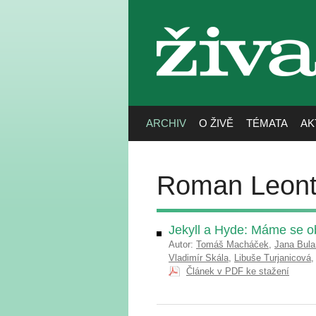
živa
ARCHIV
O ŽIVĚ
TÉMATA
AK
Roman Leont
Jekyll a Hyde: Máme se ob
Autor:
Tomáš Macháček
,
Jana Bula
Vladimír Skála
,
Libuše Turjanicová
Článek v PDF ke stažení