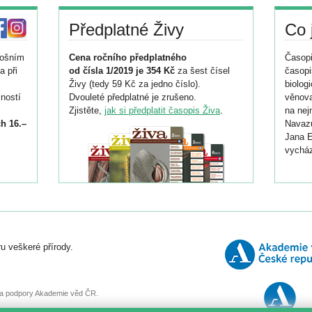
Předplatné Živy
Co 
tošním
Cena ročního předplatného
Časopi
a při
od čísla 1/2019 je 354 Kč
za šest čísel
časopi
Živy (tedy 59 Kč za jedno číslo).
biolog
ností
Dvouleté předplatné je zrušeno.
věnova
Zjistěte,
jak si předplatit časopis Živa
.
na nej
h 16.–
Navazu
Jana E
vycház
i
026/
ní
u veškeré přírody.
o
, za podpory Akademie věd ČR.