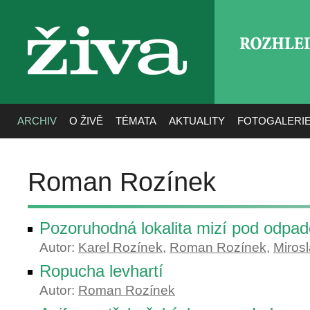
ROZHLE
živa
ARCHIV
O ŽIVĚ
TÉMATA
AKTUALITY
FOTOGALERI
Roman Rozínek
Pozoruhodná lokalita mizí pod odpa
Autor:
Karel Rozínek
,
Roman Rozínek
,
Miros
Ropucha levhartí
Autor:
Roman Rozínek