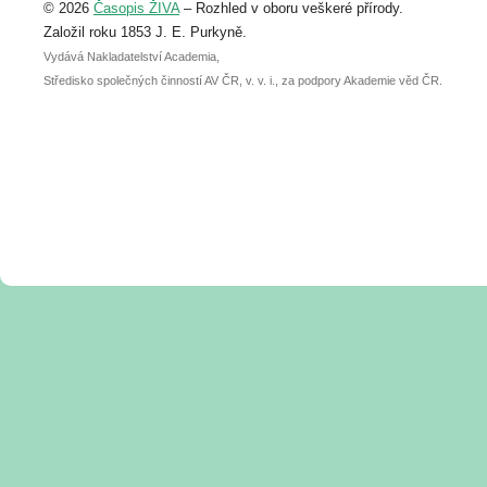
© 2026
Časopis ŽIVA
– Rozhled v oboru veškeré přírody.
abstraktu přihlášené přednášky nebo
posteru je už 30. června.
Založil roku 1853 J. E. Purkyně.
Vydává Nakladatelství Academia,
Středisko společných činností AV ČR, v. v. i., za podpory Akademie věd ČR.