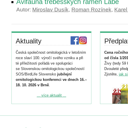
Avifauna třebešských ramen Labe
Autor:
Miroslav Dusík
,
Roman Rozínek
,
Karel
Aktuality
Předpla
Česká společnost ornitologická v letošním
Cena ročního
roce slaví 100. výročí svého vzniku a při
od čísla 1/20
té příležitosti pořádá ve spolupráci
Živy (tedy 59 
se Slovenskou ornitologickou společností
Dvouleté předp
SOS/BirdLife Slovensko
jubilejní
Zjistěte,
jak s
ornitologickou konferenci ve dnech 16.–
18. 10. 2026 v Brně
.
Podrobnější informace ke konferenci
... více aktualit ...
naleznete zde:
https://www.birdlife.cz/konference-2026/
Registrovat se můžete do 6. září.
Upozorňujeme, že termín pro odeslání