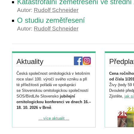
Katastrofální zemětřesení ve střední 
Autor:
Rudolf Schneider
O studiu zemětřesení
Autor:
Rudolf Schneider
Aktuality
Předpla
Česká společnost ornitologická v letošním
Cena ročního
roce slaví 100. výročí svého vzniku a při
od čísla 1/20
té příležitosti pořádá ve spolupráci
Živy (tedy 59 
se Slovenskou ornitologickou společností
Dvouleté předp
SOS/BirdLife Slovensko
jubilejní
Zjistěte,
jak s
ornitologickou konferenci ve dnech 16.–
18. 10. 2026 v Brně
.
Podrobnější informace ke konferenci
... více aktualit ...
naleznete zde:
https://www.birdlife.cz/konference-2026/