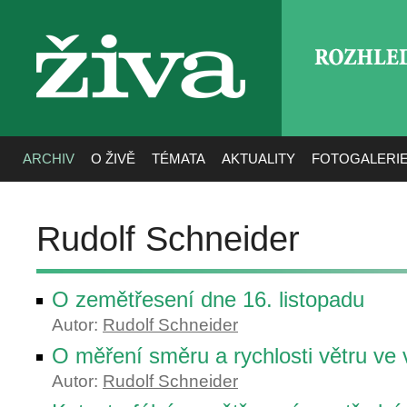
ROZHLE
živa
ARCHIV
O ŽIVĚ
TÉMATA
AKTUALITY
FOTOGALERI
Rudolf Schneider
O zemětřesení dne 16. listopadu
Autor:
Rudolf Schneider
O měření směru a rychlosti větru ve
Autor:
Rudolf Schneider