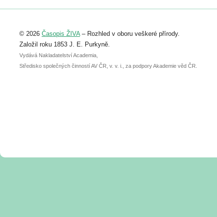
Registrovat se můžete do 6. září.
Upozorňujeme, že termín pro odeslání
© 2026
Časopis ŽIVA
– Rozhled v oboru veškeré přírody.
abstraktu přihlášené přednášky nebo
posteru je už 30. června.
Založil roku 1853 J. E. Purkyně.
Vydává Nakladatelství Academia,
Středisko společných činností AV ČR, v. v. i., za podpory Akademie věd ČR.