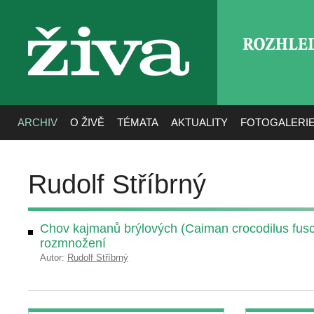
ROZHLE
živa
ARCHIV
O ŽIVĚ
TÉMATA
AKTUALITY
FOTOGALERI
Rudolf Stříbrný
Chov kajmanů brýlových (Caiman crocodilus fuscu
rozmnožení
Autor:
Rudolf Stříbrný