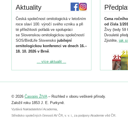
Aktuality
Předpla
Česká společnost ornitologická v letošním
Cena ročního
roce slaví 100. výročí svého vzniku a při
od čísla 1/20
té příležitosti pořádá ve spolupráci
Živy (tedy 59 
se Slovenskou ornitologickou společností
Dvouleté předp
SOS/BirdLife Slovensko
jubilejní
Zjistěte,
jak s
ornitologickou konferenci ve dnech 16.–
18. 10. 2026 v Brně
.
Podrobnější informace ke konferenci
... více aktualit ...
naleznete zde:
https://www.birdlife.cz/konference-2026/
Registrovat se můžete do 6. září.
Upozorňujeme, že termín pro odeslání
© 2026
Časopis ŽIVA
– Rozhled v oboru veškeré přírody.
abstraktu přihlášené přednášky nebo
posteru je už 30. června.
Založil roku 1853 J. E. Purkyně.
Vydává Nakladatelství Academia,
Středisko společných činností AV ČR, v. v. i., za podpory Akademie věd ČR.