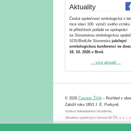
Aktuality
Česká společnost ornitologická v le
roce slaví 100. výročí svého vzniku 
té příležitosti pořádá ve spolupráci
se Slovenskou ornitologickou společ
SOS/BirdLife Slovensko
jubilejní
ornitologickou konferenci ve dnec
18. 10. 2026 v Brně
.
Podrobnější informace ke konferenc
... více aktualit ...
naleznete zde:
https://www.birdlife.cz/konference-2
Registrovat se můžete do 6. září.
Upozorňujeme, že termín pro odeslá
© 2026
Časopis ŽIVA
– Rozhled v obor
abstraktu přihlášené přednášky neb
posteru je už 30. června.
Založil roku 1853 J. E. Purkyně.
Vydává Nakladatelství Academia,
Středisko společných činností AV ČR, v. v. i.