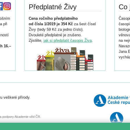
Předplatné Živy
Co 
tošním
Cena ročního předplatného
Časopi
a při
od čísla 1/2019 je 354 Kč
za šest čísel
časopi
Živy (tedy 59 Kč za jedno číslo).
biolog
ností
Dvouleté předplatné je zrušeno.
věnova
Zjistěte,
jak si předplatit časopis Živa
.
na nej
h 16.–
Navazu
Jana E
vycház
i
026/
ní
u veškeré přírody.
o
, za podpory Akademie věd ČR.