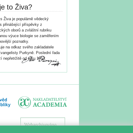
je to Živa?
s Živa je populárně vědecký
s přinášející příspěvky z
ických oborů a zvláštní rubriku
nou výuce biologie se zaměřením
novější poznatky.
je na odkaz svého zakladatele
vangelisty Purkyně. Poslední řada
í nepřetržitě od roku 1953.