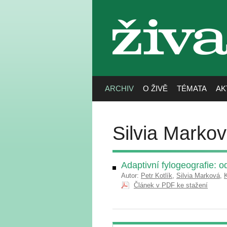
živa
ARCHIV
O ŽIVĚ
TÉMATA
AK
Silvia Marko
Adaptivní fylogeografie:
Autor:
Petr Kotlík
,
Silvia Marková
,
K
Článek v PDF ke stažení