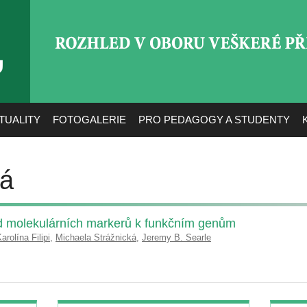
ROZHLED V OBORU VEŠ
TUALITY
FOTOGALERIE
PRO PEDAGOGY A STUDENTY
vá
 od molekulárních markerů k funkčním genům
arolína Filipi
,
Michaela Strážnická
,
Jeremy B. Searle