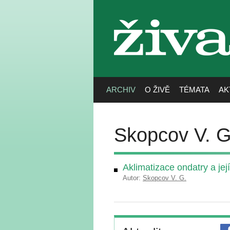
živa
ARCHIV
O ŽIVĚ
TÉMATA
AK
Skopcov V. G
Aklimatizace ondatry a jej
Autor:
Skopcov V. G.