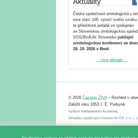
Aktuality
Česká společnost ornitologická v le
roce slaví 100. výročí svého vzniku 
té příležitosti pořádá ve spolupráci
se Slovenskou ornitologickou společ
SOS/BirdLife Slovensko
jubilejní
ornitologickou konferenci ve dnec
18. 10. 2026 v Brně
.
Podrobnější informace ke konferenc
... více aktualit ...
naleznete zde:
https://www.birdlife.cz/konference-2
Registrovat se můžete do 6. září.
Upozorňujeme, že termín pro odeslá
© 2026
Časopis ŽIVA
– Rozhled v obor
abstraktu přihlášené přednášky neb
posteru je už 30. června.
Založil roku 1853 J. E. Purkyně.
Vydává Nakladatelství Academia,
Středisko společných činností AV ČR, v. v. i.