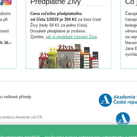
Předplatné Živy
Co 
tošním
Cena ročního předplatného
Časopi
a při
od čísla 1/2019 je 354 Kč
za šest čísel
časopi
Živy (tedy 59 Kč za jedno číslo).
biolog
ností
Dvouleté předplatné je zrušeno.
věnova
Zjistěte,
jak si předplatit časopis Živa
.
na nej
h 16.–
Navazu
Jana E
vycház
i
026/
ní
u veškeré přírody.
o
, za podpory Akademie věd ČR.