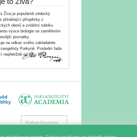
je to Živa?
s Živa je populárně vědecký
s přinášející příspěvky z
ických oborů a zvláštní rubriku
nou výuce biologie se zaměřením
novější poznatky.
je na odkaz svého zakladatele
vangelisty Purkyně. Poslední řada
í nepřetržitě od roku 1953.