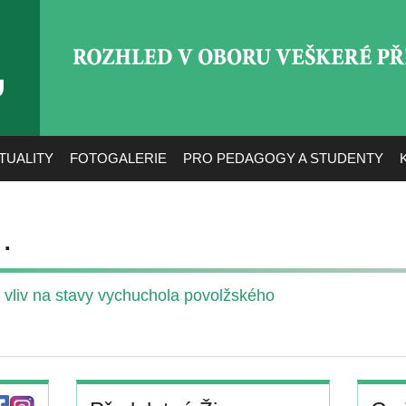
ROZHLED V OBORU VEŠ
TUALITY
FOTOGALERIE
PRO PEDAGOGY A STUDENTY
.
í vliv na stavy vychuchola povolžského