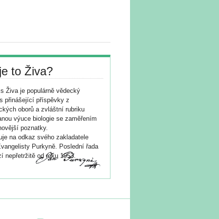
je to Živa?
s Živa je populárně vědecký
s přinášející příspěvky z
ických oborů a zvláštní rubriku
nou výuce biologie se zaměřením
novější poznatky.
je na odkaz svého zakladatele
vangelisty Purkyně. Poslední řada
í nepřetržitě od roku 1953.