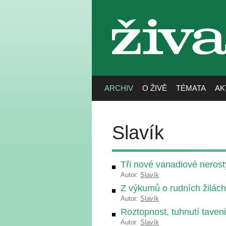
živa
ARCHIV
O ŽIVĚ
TÉMATA
AK
Slavík
Tři nové vanadiové nerosty,
Autor:
Slavík
Z výkumů o rudních žilách
Autor:
Slavík
Roztopnost, tuhnutí taven
Autor:
Slavík