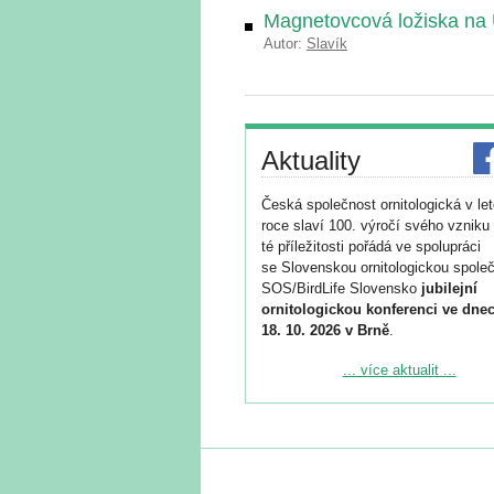
Magnetovcová ložiska na
Autor:
Slavík
Aktuality
Česká společnost ornitologická v le
roce slaví 100. výročí svého vzniku 
té příležitosti pořádá ve spolupráci
se Slovenskou ornitologickou společ
SOS/BirdLife Slovensko
jubilejní
ornitologickou konferenci ve dnec
18. 10. 2026 v Brně
.
Podrobnější informace ke konferenc
... více aktualit ...
naleznete zde:
https://www.birdlife.cz/konference-2
Registrovat se můžete do 6. září.
Upozorňujeme, že termín pro odeslá