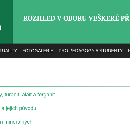
ROZHLED V OBORU VEŠ
TUALITY
FOTOGALERIE
PRO PEDAGOGY A STUDENTY
 turanit, alait a ferganit
 a jejich původu
in minerálných