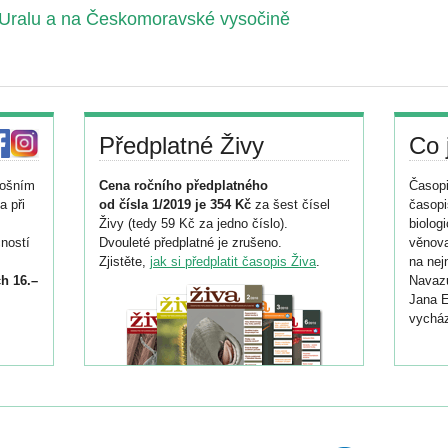
 Uralu a na Českomoravské vysočině
Předplatné Živy
Co 
tošním
Cena ročního předplatného
Časopi
a při
od čísla 1/2019 je 354 Kč
za šest čísel
časopi
Živy (tedy 59 Kč za jedno číslo).
biolog
ností
Dvouleté předplatné je zrušeno.
věnova
Zjistěte,
jak si předplatit časopis Živa
.
na nej
h 16.–
Navazu
Jana E
vycház
i
026/
ní