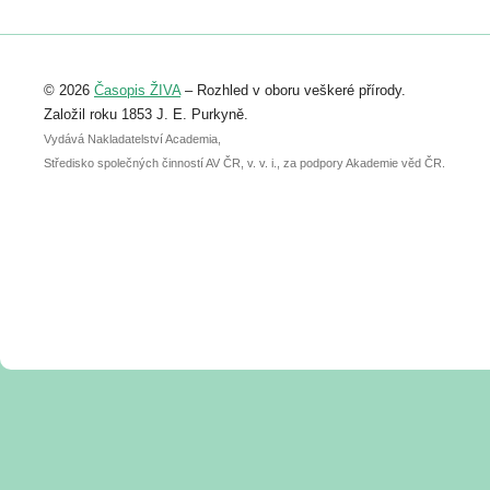
Registrovat se můžete do 6. září.
Upozorňujeme, že termín pro odeslání
© 2026
Časopis ŽIVA
– Rozhled v oboru veškeré přírody.
abstraktu přihlášené přednášky nebo
posteru je už 30. června.
Založil roku 1853 J. E. Purkyně.
Vydává Nakladatelství Academia,
Středisko společných činností AV ČR, v. v. i., za podpory Akademie věd ČR.