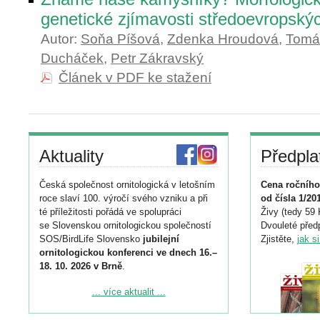
genetické zjímavosti středoevropský
Autor:
Soňa Píšová
,
Zdenka Hroudová
,
Tomá
Ducháček
,
Petr Zákravský
Článek v PDF ke stažení
Aktuality
Předpla
Česká společnost ornitologická v letošním
Cena ročního
roce slaví 100. výročí svého vzniku a při
od čísla 1/20
té příležitosti pořádá ve spolupráci
Živy (tedy 59 
se Slovenskou ornitologickou společností
Dvouleté předp
SOS/BirdLife Slovensko
jubilejní
Zjistěte,
jak s
ornitologickou konferenci ve dnech 16.–
18. 10. 2026 v Brně
.
Podrobnější informace ke konferenci
... více aktualit ...
naleznete zde:
https://www.birdlife.cz/konference-2026/