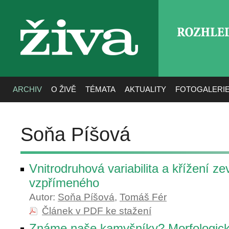
ROZHLE
živa
ARCHIV
O ŽIVĚ
TÉMATA
AKTUALITY
FOTOGALERI
Soňa Píšová
Vnitrodruhová variabilita a křížení ze
vzpřímeného
Autor:
Soňa Píšová
,
Tomáš Fér
Článek v PDF ke stažení
Známe naše kamyšníky? Morfologické