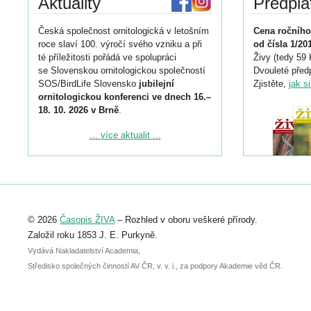
Aktuality
Předpla
Česká společnost ornitologická v letošním
Cena ročního
roce slaví 100. výročí svého vzniku a při
od čísla 1/20
té příležitosti pořádá ve spolupráci
Živy (tedy 59 
se Slovenskou ornitologickou společností
Dvouleté předp
SOS/BirdLife Slovensko
jubilejní
Zjistěte,
jak s
ornitologickou konferenci ve dnech 16.–
18. 10. 2026 v Brně
.
Podrobnější informace ke konferenci
... více aktualit ...
naleznete zde:
https://www.birdlife.cz/konference-2026/
Registrovat se můžete do 6. září.
Upozorňujeme, že termín pro odeslání
© 2026
Časopis ŽIVA
– Rozhled v oboru veškeré přírody.
abstraktu přihlášené přednášky nebo
posteru je už 30. června.
Založil roku 1853 J. E. Purkyně.
Vydává Nakladatelství Academia,
Středisko společných činností AV ČR, v. v. i., za podpory Akademie věd ČR.