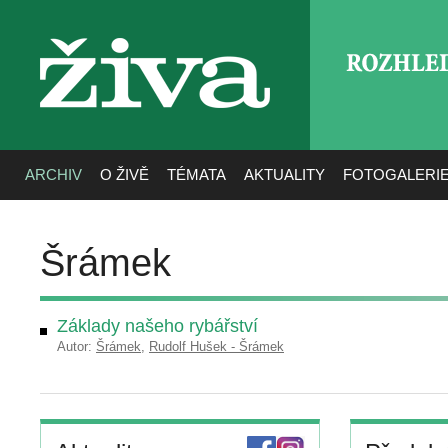
ROZHLE
živa
ARCHIV
O ŽIVĚ
TÉMATA
AKTUALITY
FOTOGALERI
Šrámek
Základy našeho rybářství
Autor:
Šrámek
,
Rudolf Hušek - Šrámek