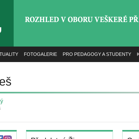
ROZHLED V OBORU VEŠ
TUALITY
FOTOGALERIE
PRO PEDAGOGY A STUDENTY
reš
tý
š