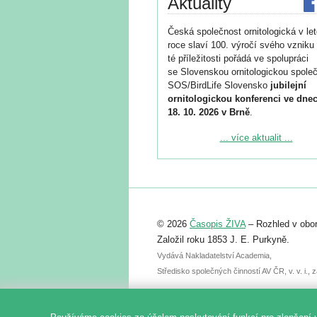
Aktuality
Česká společnost ornitologická v le
roce slaví 100. výročí svého vzniku 
té příležitosti pořádá ve spolupráci
se Slovenskou ornitologickou společ
SOS/BirdLife Slovensko
jubilejní
ornitologickou konferenci ve dnec
18. 10. 2026 v Brně
.
Podrobnější informace ke konferenc
... více aktualit ...
naleznete zde:
https://www.birdlife.cz/konference-2
Registrovat se můžete do 6. září.
Upozorňujeme, že termín pro odeslá
© 2026
Časopis ŽIVA
– Rozhled v obor
abstraktu přihlášené přednášky neb
posteru je už 30. června.
Založil roku 1853 J. E. Purkyně.
Vydává Nakladatelství Academia,
Středisko společných činností AV ČR, v. v. i.