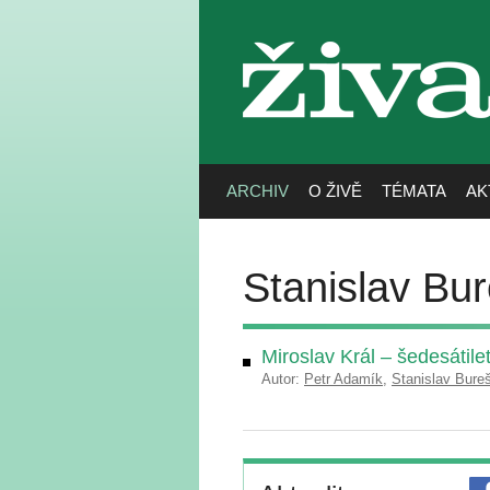
živa
ARCHIV
O ŽIVĚ
TÉMATA
AK
Stanislav Bu
Miroslav Král – šedesátile
Autor:
Petr Adamík
,
Stanislav Bure