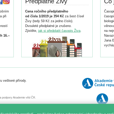
Předplatné Živy
Co 
tošním
Cena ročního předplatného
Časopi
a při
od čísla 1/2019 je 354 Kč
za šest čísel
časopi
Živy (tedy 59 Kč za jedno číslo).
biolog
ností
Dvouleté předplatné je zrušeno.
věnova
Zjistěte,
jak si předplatit časopis Živa
.
na nej
h 16.–
Navazu
Jana E
vycház
i
026/
ní
u veškeré přírody.
o
, za podpory Akademie věd ČR.