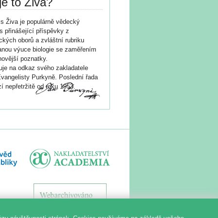
je to Živa?
s Živa je populárně vědecký
s přinášející příspěvky z
ických oborů a zvláštní rubriku
nou výuce biologie se zaměřením
novější poznatky.
je na odkaz svého zakladatele
vangelisty Purkyně. Poslední řada
í nepřetržitě od roku 1953.