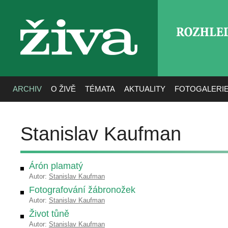
ROZHLE
živa
ARCHIV
O ŽIVĚ
TÉMATA
AKTUALITY
FOTOGALERI
Stanislav Kaufman
Árón plamatý
Autor:
Stanislav Kaufman
Fotografování žábronožek
Autor:
Stanislav Kaufman
Život tůně
Autor:
Stanislav Kaufman