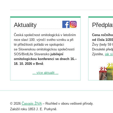
Aktuality
Předpla
Česká společnost ornitologická v letošním
Cena ročního
roce slaví 100. výročí svého vzniku a při
od čísla 1/20
té příležitosti pořádá ve spolupráci
Živy (tedy 59 
se Slovenskou ornitologickou společností
Dvouleté předp
SOS/BirdLife Slovensko
jubilejní
Zjistěte,
jak s
ornitologickou konferenci ve dnech 16.–
18. 10. 2026 v Brně
.
Podrobnější informace ke konferenci
... více aktualit ...
naleznete zde:
https://www.birdlife.cz/konference-2026/
Registrovat se můžete do 6. září.
Upozorňujeme, že termín pro odeslání
© 2026
Časopis ŽIVA
– Rozhled v oboru veškeré přírody.
abstraktu přihlášené přednášky nebo
posteru je už 30. června.
Založil roku 1853 J. E. Purkyně.