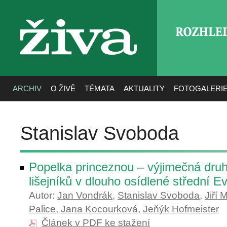
ROZHLE
živa
ARCHIV
O ŽIVĚ
TÉMATA
AKTUALITY
FOTOGALERI
Stanislav Svoboda
Popelka princeznou – výjimečná dru
lišejníků v dlouho osídlené střední E
Autor:
Jan Vondrák
,
Stanislav Svoboda
,
Jiří 
Palice
,
Jana Kocourková
,
Jeňýk Hofmeister
Článek v PDF ke stažení