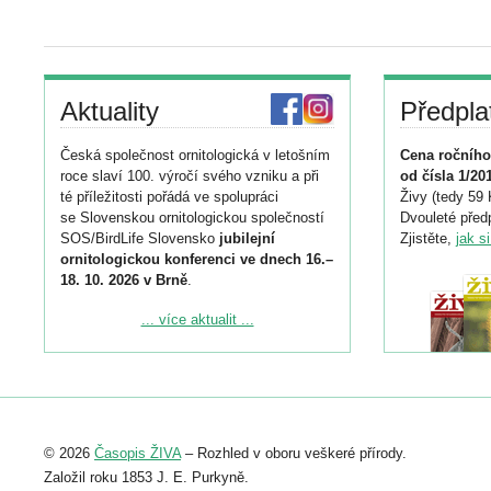
Aktuality
Předpla
Česká společnost ornitologická v letošním
Cena ročního
roce slaví 100. výročí svého vzniku a při
od čísla 1/20
té příležitosti pořádá ve spolupráci
Živy (tedy 59 
se Slovenskou ornitologickou společností
Dvouleté předp
SOS/BirdLife Slovensko
jubilejní
Zjistěte,
jak s
ornitologickou konferenci ve dnech 16.–
18. 10. 2026 v Brně
.
Podrobnější informace ke konferenci
... více aktualit ...
naleznete zde:
https://www.birdlife.cz/konference-2026/
Registrovat se můžete do 6. září.
Upozorňujeme, že termín pro odeslání
© 2026
Časopis ŽIVA
– Rozhled v oboru veškeré přírody.
abstraktu přihlášené přednášky nebo
posteru je už 30. června.
Založil roku 1853 J. E. Purkyně.