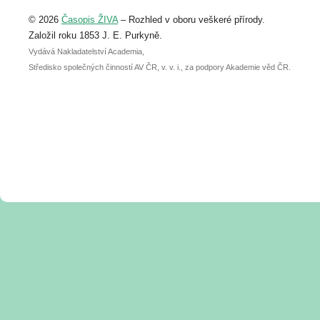
Upozorňujeme, že termín pro odeslání
© 2026
Časopis ŽIVA
– Rozhled v oboru veškeré přírody.
abstraktu přihlášené přednášky nebo
posteru je už 30. června.
Založil roku 1853 J. E. Purkyně.
Vydává Nakladatelství Academia,
Středisko společných činností AV ČR, v. v. i., za podpory Akademie věd ČR.