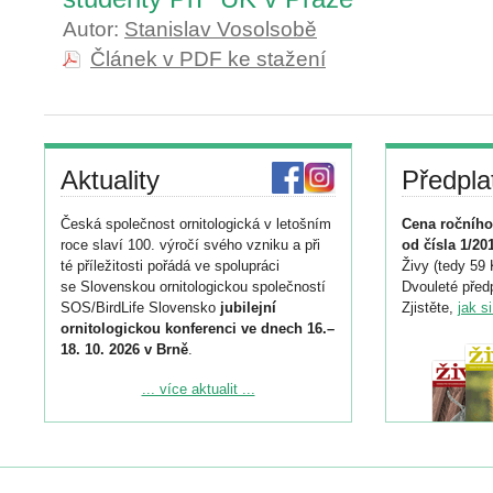
Autor:
Stanislav Vosolsobě
Článek v PDF ke stažení
Aktuality
Předpla
Česká společnost ornitologická v letošním
Cena ročního
roce slaví 100. výročí svého vzniku a při
od čísla 1/20
té příležitosti pořádá ve spolupráci
Živy (tedy 59 
se Slovenskou ornitologickou společností
Dvouleté předp
SOS/BirdLife Slovensko
jubilejní
Zjistěte,
jak s
ornitologickou konferenci ve dnech 16.–
18. 10. 2026 v Brně
.
Podrobnější informace ke konferenci
... více aktualit ...
naleznete zde:
https://www.birdlife.cz/konference-2026/
Registrovat se můžete do 6. září.