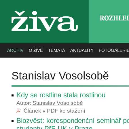
ROZHLE
živa
ARCHIV
O ŽIVĚ
TÉMATA
AKTUALITY
FOTOGALERI
Stanislav Vosolsobě
Kdy se rostlina stala rostlinou
Autor:
Stanislav Vosolsobě
Článek v PDF ke stažení
Biozvěst: korespondenční seminář p
studenty PřF UK v Praze