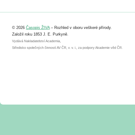
https://www.birdlife.cz/konference-2026/
Registrovat se můžete do 6. září.
Upozorňujeme, že termín pro odeslání
© 2026
Časopis ŽIVA
– Rozhled v oboru veškeré přírody.
abstraktu přihlášené přednášky nebo
posteru je už 30. června.
Založil roku 1853 J. E. Purkyně.
Vydává Nakladatelství Academia,
Středisko společných činností AV ČR, v. v. i., za podpory Akademie věd ČR.