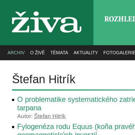
ROZHLE
živa
ARCHIV
O ŽIVĚ
TÉMATA
AKTUALITY
FOTOGALERI
Štefan Hitrík
O problematike systematického zatr
tarpana
Autor:
Štefan Hitrík
Fylogenéza rodu Equus (koňa pravého
geomagnetických inverzií