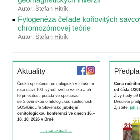
Autor:
Štefan Hitrík
Fylogenéza čeľade koňovitých savco
chromozómovej teórie
Autor:
Štefan Hitrík
Aktuality
Předpla
Česká společnost ornitologická v letošním
Cena ročního
roce slaví 100. výročí svého vzniku a při
od čísla 1/20
té příležitosti pořádá ve spolupráci
Živy (tedy 59 
se Slovenskou ornitologickou společností
Dvouleté předp
SOS/BirdLife Slovensko
jubilejní
Zjistěte,
jak s
ornitologickou konferenci ve dnech 16.–
18. 10. 2026 v Brně
.
Podrobnější informace ke konferenci
... více aktualit ...
naleznete zde: