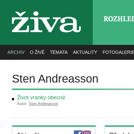
ROZHLE
živa
ARCHIV
O ŽIVĚ
TÉMATA
AKTUALITY
FOTOGALERI
Sten Andreasson
Život vranky obecné
Autor:
Sten Andreasson