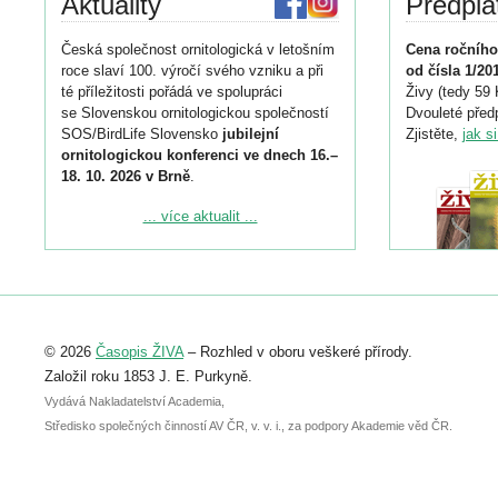
Aktuality
Předpla
Česká společnost ornitologická v letošním
Cena ročního
roce slaví 100. výročí svého vzniku a při
od čísla 1/20
té příležitosti pořádá ve spolupráci
Živy (tedy 59 
se Slovenskou ornitologickou společností
Dvouleté předp
SOS/BirdLife Slovensko
jubilejní
Zjistěte,
jak s
ornitologickou konferenci ve dnech 16.–
18. 10. 2026 v Brně
.
Podrobnější informace ke konferenci
... více aktualit ...
naleznete zde:
https://www.birdlife.cz/konference-2026/
Registrovat se můžete do 6. září.
Upozorňujeme, že termín pro odeslání
© 2026
Časopis ŽIVA
– Rozhled v oboru veškeré přírody.
abstraktu přihlášené přednášky nebo
posteru je už 30. června.
Založil roku 1853 J. E. Purkyně.
Vydává Nakladatelství Academia,
Středisko společných činností AV ČR, v. v. i., za podpory Akademie věd ČR.