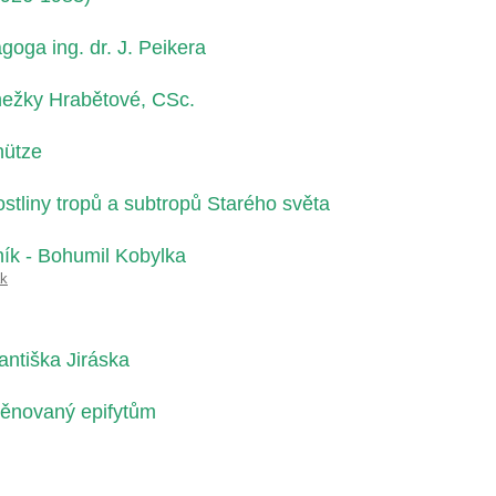
goga ing. dr. J. Peikera
nežky Hrabětové, CSc.
hütze
stliny tropů a subtropů Starého světa
ík - Bohumil Kobylka
ák
ntiška Jiráska
věnovaný epifytům