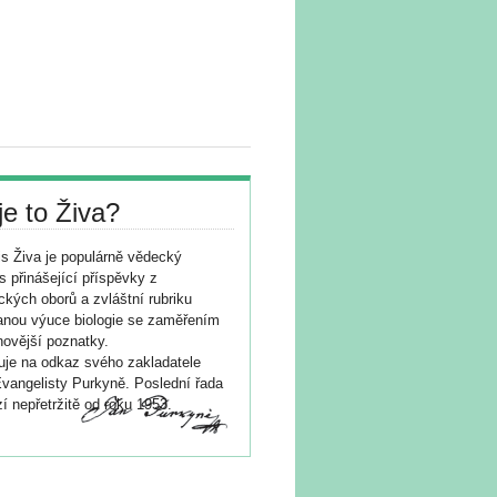
je to Živa?
s Živa je populárně vědecký
s přinášející příspěvky z
ických oborů a zvláštní rubriku
nou výuce biologie se zaměřením
novější poznatky.
je na odkaz svého zakladatele
vangelisty Purkyně. Poslední řada
í nepřetržitě od roku 1953.