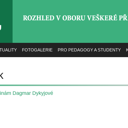
ROZHLED V OBORU VEŠ
TUALITY
FOTOGALERIE
PRO PEDAGOGY A STUDENTY
k
ninám Dagmar Dykyjové