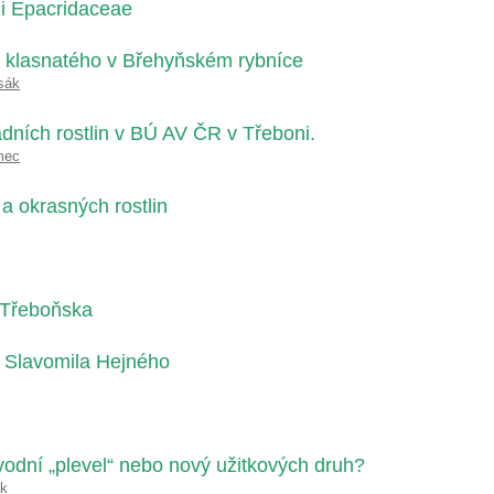
di Epacridaceae
u klasnatého v Břehyňském rybníce
sák
dních rostlin v BÚ AV ČR v Třeboni.
mec
a okrasných rostlin
 Třeboňska
m Slavomila Hejného
odní „plevel“ nebo nový užitkových druh?
ák