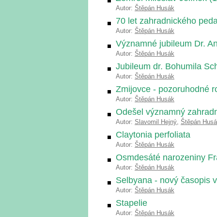
Autor:
Štěpán Husák
70 let zahradnického peda
Autor:
Štěpán Husák
Významné jubileum Dr. A
Autor:
Štěpán Husák
Jubileum dr. Bohumila Sc
Autor:
Štěpán Husák
Zmijovce - pozoruhodné ro
Autor:
Štěpán Husák
Odešel významný zahradn
Autor:
Slavomil Hejný
,
Štěpán Hus
Claytonia perfoliata
Autor:
Štěpán Husák
Osmdesáté narozeniny Fra
Autor:
Štěpán Husák
Selbyana - nový časopis 
Autor:
Štěpán Husák
Stapelie
Autor:
Štěpán Husák