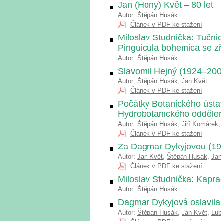
Jan (Hony) Květ – 80 let
Autor:
Štěpán Husák
Článek v PDF ke stažení
Miloslav Studnička: Tučni
Pinguicula bohemica se z
Autor:
Štěpán Husák
Slavomil Hejný (1924–200
Autor:
Štěpán Husák
,
Jan Květ
Článek v PDF ke stažení
Počátky Botanického ústa
Hydrobotanického oddělení
Autor:
Štěpán Husák
,
Jiří Komárek
Článek v PDF ke stažení
Za Dagmar Dykyjovou (1
Autor:
Jan Květ
,
Štěpán Husák
,
Jan
Článek v PDF ke stažení
Miloslav Studnička: Kapra
Autor:
Štěpán Husák
Dagmar Dykyjová oslavila 
Autor:
Štěpán Husák
,
Jan Květ
,
Lu