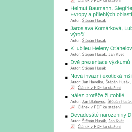
Článek v PDF ke stažení
Helmut Baumann, Siegfrie
Evropy a přilehlých oblast
Autor:
Štěpán Husák
Jaroslava Komárková, Lub
výročí
Autor:
Štěpán Husák
K jubileu Heleny Oťahelo
Autor:
Štěpán Husák
,
Jan Květ
Dvě prezentace výzkumů 
Autor:
Štěpán Husák
Nová invazní exotická mši
Autor:
Jan Havelka
,
Štěpán Husák
,
Článek v PDF ke stažení
Nález protěže žlutobílé
Autor:
Jan Blahovec
,
Štěpán Husák
Článek v PDF ke stažení
Devadesáté narozeniny D
Autor:
Štěpán Husák
,
Jan Květ
Článek v PDF ke stažení