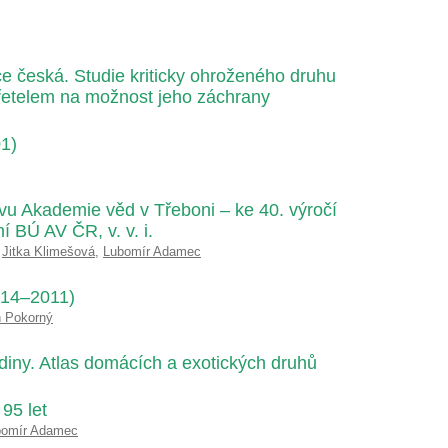
ce česká. Studie kriticky ohroženého druhu
řetelem na možnost jeho záchrany
1)
vu Akademie věd v Třeboni – ke 40. výročí
 BÚ AV ČR, v. v. i.
,
Jitka Klimešová
,
Lubomír Adamec
914–2011)
 Pokorný
diny. Atlas domácích a exotických druhů
95 let
bomír Adamec