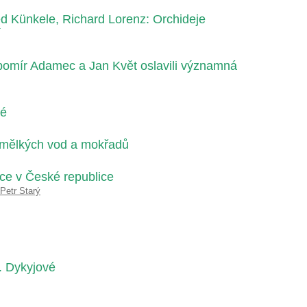
d Künkele, Richard Lorenz: Orchideje
í
omír Adamec a Jan Květ oslavili významná
vé
mělkých vod a mokřadů
ce v České republice
Petr Starý
. Dykyjové