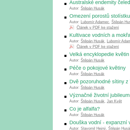
Australské endemity čele
Autor:
Štěpán Husák
Omezení porostů stolístk
Autor:
Lubomír Adamec
,
Štěpán Hu
Článek v PDF ke stažení
Kultivace vodních a mokřa
Autor:
Štěpán Husák
,
Lubomír Ada
Článek v PDF ke stažení
Velká encyklopedie květin 
Autor:
Štěpán Husák
Péče o pokojové květiny
Autor:
Štěpán Husák
Dvě pozoruhodné sítiny z
Autor:
Štěpán Husák
Význačné životní jubileu
Autor:
Štěpán Husák
,
Jan Květ
Co je alfalfa?
Autor:
Štěpán Husák
Douška vodní - expanzní v
Autor:
Slavomil Hejný
,
Štěpán Hus