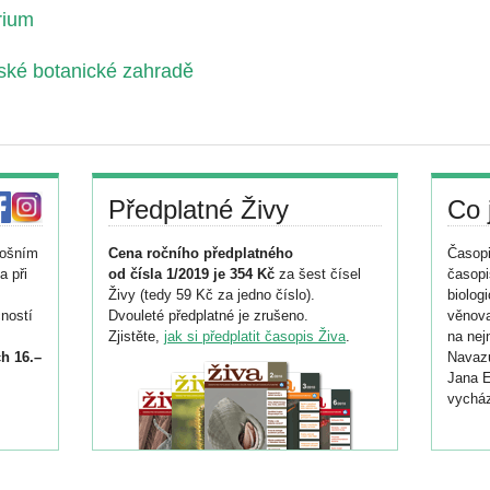
rium
nské botanické zahradě
Předplatné Živy
Co 
tošním
Cena ročního předplatného
Časopi
a při
od čísla 1/2019 je 354 Kč
za šest čísel
časopi
Živy (tedy 59 Kč za jedno číslo).
biolog
ností
Dvouleté předplatné je zrušeno.
věnova
Zjistěte,
jak si předplatit časopis Živa
.
na nej
h 16.–
Navazu
Jana E
vycház
i
026/