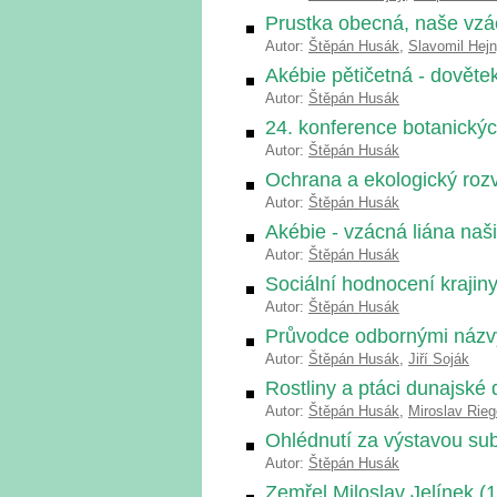
Prustka obecná, naše vzác
Autor:
Štěpán Husák
,
Slavomil Hej
Akébie pětičetná - dověte
Autor:
Štěpán Husák
24. konference botanick
Autor:
Štěpán Husák
Ochrana a ekologický rozvo
Autor:
Štěpán Husák
Akébie - vzácná liána naš
Autor:
Štěpán Husák
Sociální hodnocení krajin
Autor:
Štěpán Husák
Průvodce odbornými názvy
Autor:
Štěpán Husák
,
Jiří Soják
Rostliny a ptáci dunajské 
Autor:
Štěpán Husák
,
Miroslav Rieg
Ohlédnutí za výstavou subt
Autor:
Štěpán Husák
Zemřel Miloslav Jelínek (