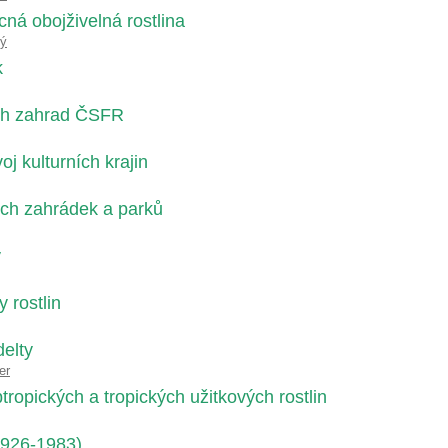
ná obojživelná rostlina
ný
k
ých zahrad ČSFR
j kulturních krajin
ich zahrádek a parků
y
 rostlin
delty
er
ropických a tropických užitkových rostlin
1926-1983)