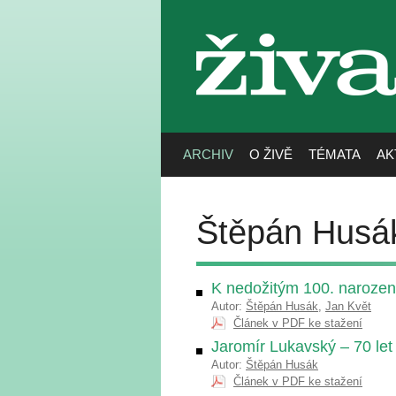
živa
ARCHIV
O ŽIVĚ
TÉMATA
AK
Štěpán Husá
K nedožitým 100. naroze
Autor:
Štěpán Husák
,
Jan Květ
Článek v PDF ke stažení
Jaromír Lukavský – 70 let
Autor:
Štěpán Husák
Článek v PDF ke stažení