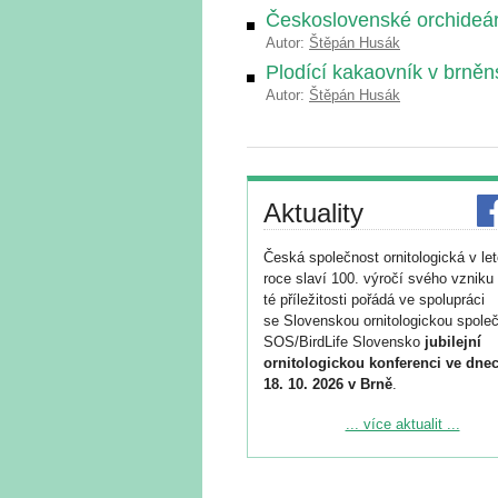
Československé orchideá
Autor:
Štěpán Husák
Plodící kakaovník v brně
Autor:
Štěpán Husák
Aktuality
Česká společnost ornitologická v le
roce slaví 100. výročí svého vzniku 
té příležitosti pořádá ve spolupráci
se Slovenskou ornitologickou společ
SOS/BirdLife Slovensko
jubilejní
ornitologickou konferenci ve dnec
18. 10. 2026 v Brně
.
Podrobnější informace ke konferenc
... více aktualit ...
naleznete zde:
https://www.birdlife.cz/konference-2