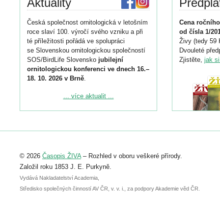
Aktuality
Předpla
Česká společnost ornitologická v letošním
Cena ročního
roce slaví 100. výročí svého vzniku a při
od čísla 1/20
té příležitosti pořádá ve spolupráci
Živy (tedy 59 
se Slovenskou ornitologickou společností
Dvouleté předp
SOS/BirdLife Slovensko
jubilejní
Zjistěte,
jak s
ornitologickou konferenci ve dnech 16.–
18. 10. 2026 v Brně
.
Podrobnější informace ke konferenci
... více aktualit ...
naleznete zde:
https://www.birdlife.cz/konference-2026/
Registrovat se můžete do 6. září.
Upozorňujeme, že termín pro odeslání
© 2026
Časopis ŽIVA
– Rozhled v oboru veškeré přírody.
abstraktu přihlášené přednášky nebo
posteru je už 30. června.
Založil roku 1853 J. E. Purkyně.
Vydává Nakladatelství Academia,
Středisko společných činností AV ČR, v. v. i., za podpory Akademie věd ČR.