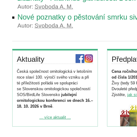
Autor:
Svoboda A. M.
Nové poznatky o pěstování smrku si
Autor:
Svoboda A. M.
Aktuality
Předpla
Česká společnost ornitologická v letošním
Cena ročního
roce slaví 100. výročí svého vzniku a při
od čísla 1/20
té příležitosti pořádá ve spolupráci
Živy (tedy 59 
se Slovenskou ornitologickou společností
Dvouleté předp
SOS/BirdLife Slovensko
jubilejní
Zjistěte,
jak s
ornitologickou konferenci ve dnech 16.–
18. 10. 2026 v Brně
.
Podrobnější informace ke konferenci
... více aktualit ...
naleznete zde:
https://www.birdlife.cz/konference-2026/