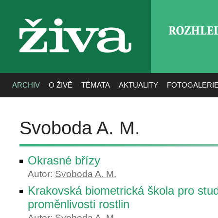
ROZHLE
živa
ARCHIV
O ŽIVĚ
TÉMATA
AKTUALITY
FOTOGALERI
Svoboda A. M.
Okrasné břízy
Autor:
Svoboda A. M.
Krakovská biometrická škola pro stu
proměnlivosti rostlin
Autor:
Svoboda A. M.