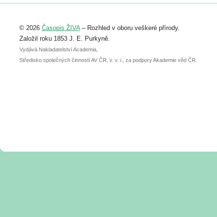
Registrovat se můžete do 6. září.
Upozorňujeme, že termín pro odeslání
© 2026
Časopis ŽIVA
– Rozhled v oboru veškeré přírody.
abstraktu přihlášené přednášky nebo
posteru je už 30. června.
Založil roku 1853 J. E. Purkyně.
Vydává Nakladatelství Academia,
Středisko společných činností AV ČR, v. v. i., za podpory Akademie věd ČR.