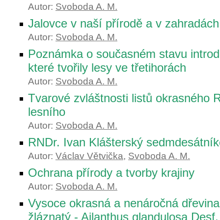
Autor:
Svoboda A. M.
Jalovce v naší přírodě a v zahradách
Autor:
Svoboda A. M.
Poznámka o současném stavu introd
které tvořily lesy ve třetihorách
Autor:
Svoboda A. M.
Tvarové zvláštnosti listů okrasného
lesního
Autor:
Svoboda A. M.
RNDr. Ivan Klášterský sedmdesátní
Autor:
Václav Větvička
,
Svoboda A. M.
Ochrana přírody a tvorby krajiny
Autor:
Svoboda A. M.
Vysoce okrasná a nenáročná dřevina
žláznatý - Ailanthus glandulosa Desf.