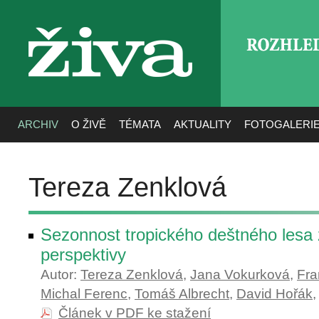
ROZHLE
živa
ARCHIV
O ŽIVĚ
TÉMATA
AKTUALITY
FOTOGALERI
Tereza Zenklová
Sezonnost tropického deštného lesa 
perspektivy
Autor:
Tereza Zenklová
,
Jana Vokurková
,
Fra
Michal Ferenc
,
Tomáš Albrecht
,
David Hořák
Článek v PDF ke stažení