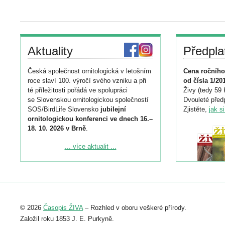
Aktuality
Předpla
Česká společnost ornitologická v letošním
Cena ročního
roce slaví 100. výročí svého vzniku a při
od čísla 1/20
té příležitosti pořádá ve spolupráci
Živy (tedy 59 
se Slovenskou ornitologickou společností
Dvouleté předp
SOS/BirdLife Slovensko
jubilejní
Zjistěte,
jak s
ornitologickou konferenci ve dnech 16.–
18. 10. 2026 v Brně
.
Podrobnější informace ke konferenci
... více aktualit ...
naleznete zde:
https://www.birdlife.cz/konference-2026/
Registrovat se můžete do 6. září.
Upozorňujeme, že termín pro odeslání
© 2026
Časopis ŽIVA
– Rozhled v oboru veškeré přírody.
abstraktu přihlášené přednášky nebo
posteru je už 30. června.
Založil roku 1853 J. E. Purkyně.