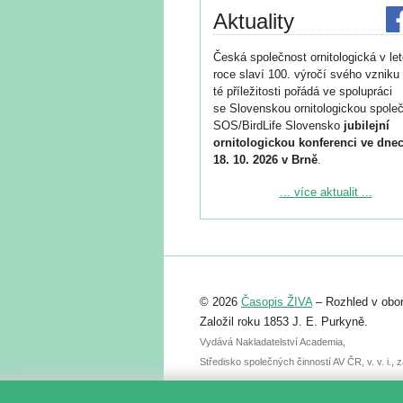
Aktuality
Česká společnost ornitologická v le
roce slaví 100. výročí svého vzniku 
té příležitosti pořádá ve spolupráci
se Slovenskou ornitologickou společ
SOS/BirdLife Slovensko
jubilejní
ornitologickou konferenci ve dnec
18. 10. 2026 v Brně
.
Podrobnější informace ke konferenc
... více aktualit ...
naleznete zde:
https://www.birdlife.cz/konference-2
Registrovat se můžete do 6. září.
Upozorňujeme, že termín pro odeslá
© 2026
Časopis ŽIVA
– Rozhled v obor
abstraktu přihlášené přednášky neb
posteru je už 30. června.
Založil roku 1853 J. E. Purkyně.
Vydává Nakladatelství Academia,
Středisko společných činností AV ČR, v. v. i.