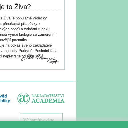
je to Živa?
s Živa je populárně vědecký
s přinášející příspěvky z
ických oborů a zvláštní rubriku
nou výuce biologie se zaměřením
novější poznatky.
je na odkaz svého zakladatele
vangelisty Purkyně. Poslední řada
í nepřetržitě od roku 1953.