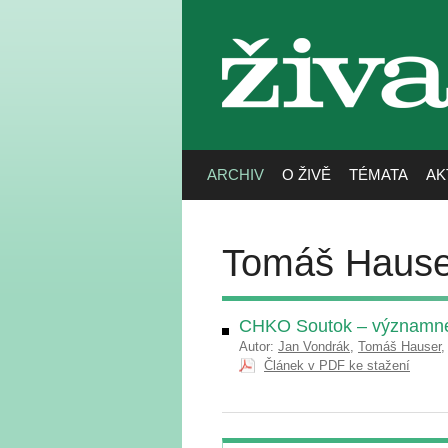
živa
ARCHIV
O ŽIVĚ
TÉMATA
AK
Tomáš Hause
CHKO Soutok – významné ú
Autor:
Jan Vondrák
,
Tomáš Hauser
Článek v PDF ke stažení