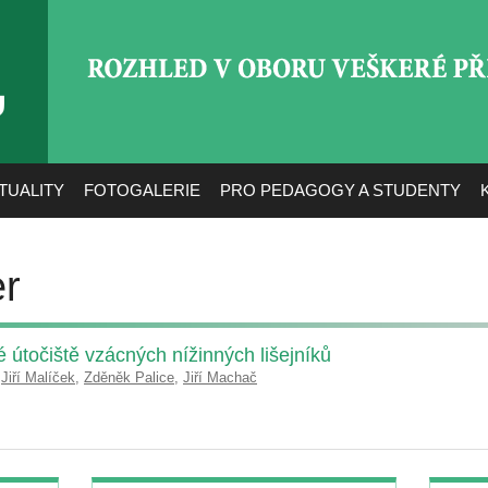
ROZHLED V OBORU VEŠ
TUALITY
FOTOGALERIE
PRO PEDAGOGY A STUDENTY
r
točiště vzácných nížinných lišejníků
,
Jiří Malíček
,
Zděněk Palice
,
Jiří Machač