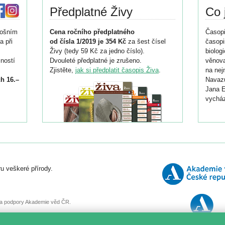
Předplatné Živy
Co 
tošním
Cena ročního předplatného
Časopi
a při
od čísla 1/2019 je 354 Kč
za šest čísel
časopi
Živy (tedy 59 Kč za jedno číslo).
biolog
ností
Dvouleté předplatné je zrušeno.
věnova
Zjistěte,
jak si předplatit časopis Živa
.
na nej
h 16.–
Navazu
Jana E
vycház
i
026/
ní
u veškeré přírody.
o
, za podpory Akademie věd ČR.