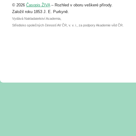
© 2026
Časopis ŽIVA
– Rozhled v oboru veškeré přírody.
abstraktu přihlášené přednášky nebo
posteru je už 30. června.
Založil roku 1853 J. E. Purkyně.
Vydává Nakladatelství Academia,
Středisko společných činností AV ČR, v. v. i., za podpory Akademie věd ČR.