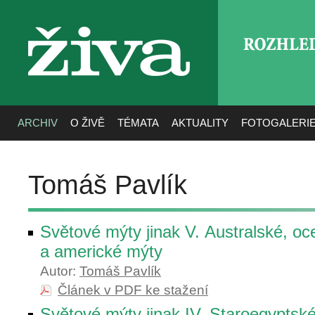
ROZHLE
živa
ARCHIV
O ŽIVĚ
TÉMATA
AKTUALITY
FOTOGALERI
Tomáš Pavlík
Světové mýty jinak V. Australské, oc
a americké mýty
Autor:
Tomáš Pavlík
Článek v PDF ke stažení
Světové mýty jinak IV. Staroegyptské 