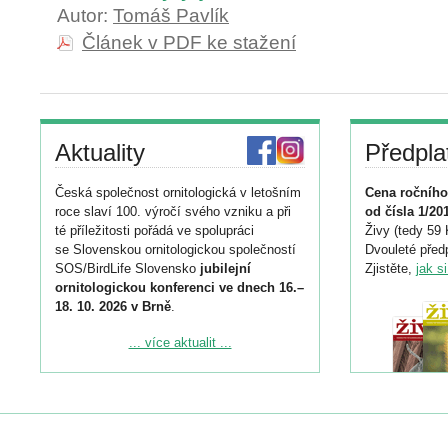
Autor:
Tomáš Pavlík
Článek v PDF ke stažení
Aktuality
Předpla
Česká společnost ornitologická v letošním
Cena ročního
roce slaví 100. výročí svého vzniku a při
od čísla 1/20
té příležitosti pořádá ve spolupráci
Živy (tedy 59 
se Slovenskou ornitologickou společností
Dvouleté předp
SOS/BirdLife Slovensko
jubilejní
Zjistěte,
jak s
ornitologickou konferenci ve dnech 16.–
18. 10. 2026 v Brně
.
Podrobnější informace ke konferenci
... více aktualit ...
naleznete zde:
https://www.birdlife.cz/konference-2026/
Registrovat se můžete do 6. září.
Upozorňujeme, že termín pro odeslání