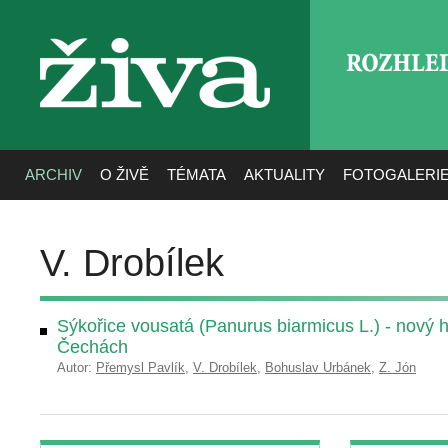
ROZHLE
živa
ARCHIV
O ŽIVĚ
TÉMATA
AKTUALITY
FOTOGALERI
V. Drobílek
Sýkořice vousatá (Panurus biarmicus L.) - nový h
Čechách
Autor:
Přemysl Pavlík
,
V. Drobílek
,
Bohuslav Urbánek
,
Z. Jón