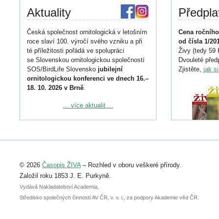
Aktuality
Předpla
Česká společnost ornitologická v letošním
Cena ročního
roce slaví 100. výročí svého vzniku a při
od čísla 1/20
té příležitosti pořádá ve spolupráci
Živy (tedy 59 
se Slovenskou ornitologickou společností
Dvouleté předp
SOS/BirdLife Slovensko
jubilejní
Zjistěte,
jak s
ornitologickou konferenci ve dnech 16.–
18. 10. 2026 v Brně
.
Podrobnější informace ke konferenci
... více aktualit ...
naleznete zde:
https://www.birdlife.cz/konference-2026/
Registrovat se můžete do 6. září.
Upozorňujeme, že termín pro odeslání
© 2026
Časopis ŽIVA
– Rozhled v oboru veškeré přírody.
abstraktu přihlášené přednášky nebo
posteru je už 30. června.
Založil roku 1853 J. E. Purkyně.
Vydává Nakladatelství Academia,
Středisko společných činností AV ČR, v. v. i., za podpory Akademie věd ČR.