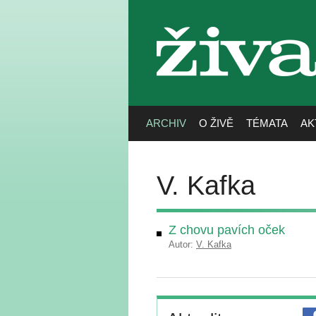
živa
ARCHIV
O ŽIVĚ
TÉMATA
AK
V. Kafka
Z chovu pavích oček
Autor:
V. Kafka