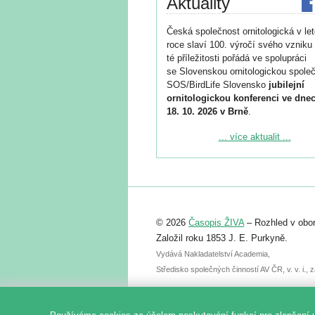
Aktuality
Česká společnost ornitologická v le
roce slaví 100. výročí svého vzniku 
té příležitosti pořádá ve spolupráci
se Slovenskou ornitologickou společ
SOS/BirdLife Slovensko
jubilejní
ornitologickou konferenci ve dnec
18. 10. 2026 v Brně
.
Podrobnější informace ke konferenc
... více aktualit ...
naleznete zde:
https://www.birdlife.cz/konference-2
Registrovat se můžete do 6. září.
Upozorňujeme, že termín pro odeslá
© 2026
Časopis ŽIVA
– Rozhled v obor
abstraktu přihlášené přednášky neb
posteru je už 30. června.
Založil roku 1853 J. E. Purkyně.
Vydává Nakladatelství Academia,
Středisko společných činností AV ČR, v. v. i.