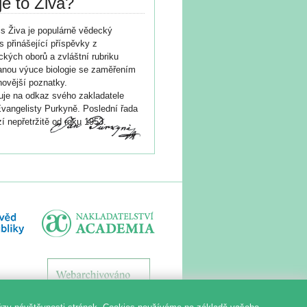
je to Živa?
s Živa je populárně vědecký
s přinášející příspěvky z
ických oborů a zvláštní rubriku
nou výuce biologie se zaměřením
novější poznatky.
je na odkaz svého zakladatele
vangelisty Purkyně. Poslední řada
í nepřetržitě od roku 1953.