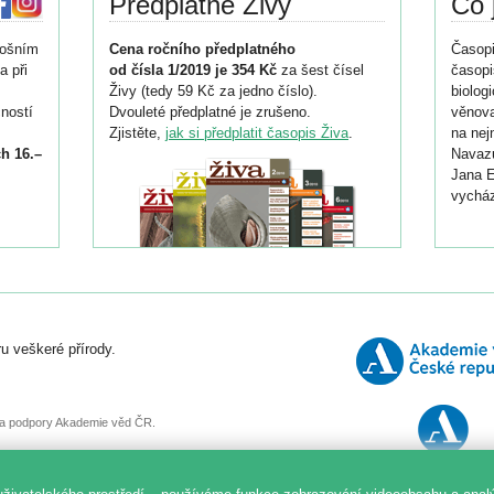
Předplatné Živy
Co 
tošním
Cena ročního předplatného
Časopi
a při
od čísla 1/2019 je 354 Kč
za šest čísel
časopi
Živy (tedy 59 Kč za jedno číslo).
biolog
ností
Dvouleté předplatné je zrušeno.
věnova
Zjistěte,
jak si předplatit časopis Živa
.
na nej
h 16.–
Navazu
Jana E
vycház
i
026/
ní
u veškeré přírody.
o
, za podpory Akademie věd ČR.