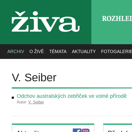
ROZHLE
živa
ARCHIV
O ŽIVĚ
TÉMATA
AKTUALITY
FOTOGALERI
V. Seiber
Odchov australských zebřiček ve volné přírodě
Autor:
V. Seiber