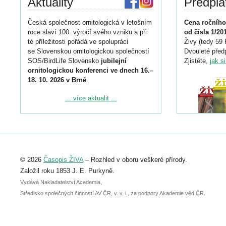
Aktuality
Předpla
Česká společnost ornitologická v letošním
Cena ročního
roce slaví 100. výročí svého vzniku a při
od čísla 1/20
té příležitosti pořádá ve spolupráci
Živy (tedy 59 
se Slovenskou ornitologickou společností
Dvouleté předp
SOS/BirdLife Slovensko
jubilejní
Zjistěte,
jak s
ornitologickou konferenci ve dnech 16.–
18. 10. 2026 v Brně
.
Podrobnější informace ke konferenci
... více aktualit ...
naleznete zde:
https://www.birdlife.cz/konference-2026/
Registrovat se můžete do 6. září.
Upozorňujeme, že termín pro odeslání
© 2026
Časopis ŽIVA
– Rozhled v oboru veškeré přírody.
abstraktu přihlášené přednášky nebo
posteru je už 30. června.
Založil roku 1853 J. E. Purkyně.
Vydává Nakladatelství Academia,
Středisko společných činností AV ČR, v. v. i., za podpory Akademie věd ČR.