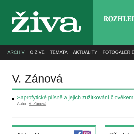
ROZHLE
živa
ARCHIV
O ŽIVĚ
TÉMATA
AKTUALITY
FOTOGALERI
V. Zánová
Saprofytické plísně a jejich zužitkování člověkem
Autor:
V. Zánová