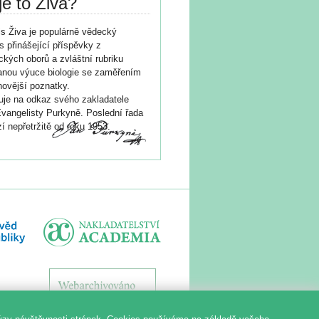
je to Živa?
s Živa je populárně vědecký
s přinášející příspěvky z
ických oborů a zvláštní rubriku
nou výuce biologie se zaměřením
novější poznatky.
je na odkaz svého zakladatele
vangelisty Purkyně. Poslední řada
í nepřetržitě od roku 1953.