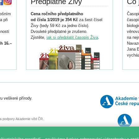
Předplatné Živy
Co 
tošním
Cena ročního předplatného
Časopi
a při
od čísla 1/2019 je 354 Kč
za šest čísel
časopi
Živy (tedy 59 Kč za jedno číslo).
biolog
ností
Dvouleté předplatné je zrušeno.
věnova
Zjistěte,
jak si předplatit časopis Živa
.
na nej
h 16.–
Navazu
Jana E
vycház
i
026/
ní
u veškeré přírody.
o
, za podpory Akademie věd ČR.