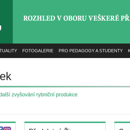
ROZHLED V OBORU VEŠ
TUALITY
FOTOGALERIE
PRO PEDAGOGY A STUDENTY
ček
alší zvyšování rybniční produkce