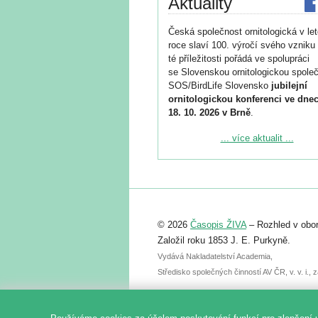
Aktuality
Česká společnost ornitologická v le
roce slaví 100. výročí svého vzniku 
té příležitosti pořádá ve spolupráci
se Slovenskou ornitologickou společ
SOS/BirdLife Slovensko
jubilejní
ornitologickou konferenci ve dnec
18. 10. 2026 v Brně
.
Podrobnější informace ke konferenc
... více aktualit ...
naleznete zde:
https://www.birdlife.cz/konference-2
Registrovat se můžete do 6. září.
Upozorňujeme, že termín pro odeslá
© 2026
Časopis ŽIVA
– Rozhled v obor
abstraktu přihlášené přednášky neb
posteru je už 30. června.
Založil roku 1853 J. E. Purkyně.
Vydává Nakladatelství Academia,
Středisko společných činností AV ČR, v. v. i.