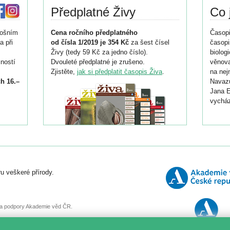
Předplatné Živy
Co 
tošním
Cena ročního předplatného
Časopi
a při
od čísla 1/2019 je 354 Kč
za šest čísel
časopi
Živy (tedy 59 Kč za jedno číslo).
biolog
ností
Dvouleté předplatné je zrušeno.
věnova
Zjistěte,
jak si předplatit časopis Živa
.
na nej
h 16.–
Navazu
Jana E
vycház
i
026/
ní
u veškeré přírody.
o
, za podpory Akademie věd ČR.