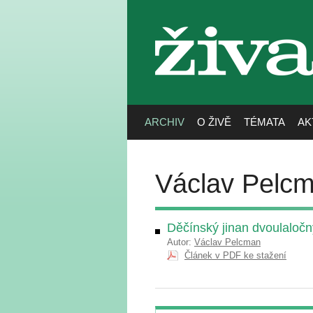
živa
ARCHIV
O ŽIVĚ
TÉMATA
AK
Václav Pelc
Děčínský jinan dvoulaločn
Autor:
Václav Pelcman
Článek v PDF ke stažení