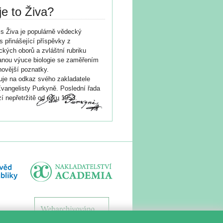
je to Živa?
s Živa je populárně vědecký
s přinášející příspěvky z
ických oborů a zvláštní rubriku
nou výuce biologie se zaměřením
novější poznatky.
je na odkaz svého zakladatele
vangelisty Purkyně. Poslední řada
í nepřetržitě od roku 1953.