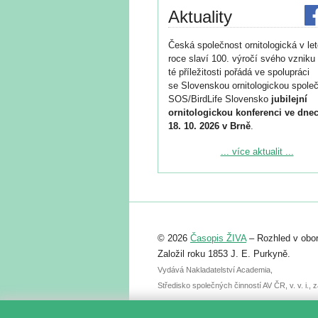
Aktuality
Česká společnost ornitologická v le
roce slaví 100. výročí svého vzniku 
té příležitosti pořádá ve spolupráci
se Slovenskou ornitologickou společ
SOS/BirdLife Slovensko
jubilejní
ornitologickou konferenci ve dnec
18. 10. 2026 v Brně
.
Podrobnější informace ke konferenc
... více aktualit ...
naleznete zde:
https://www.birdlife.cz/konference-2
Registrovat se můžete do 6. září.
Upozorňujeme, že termín pro odeslá
© 2026
Časopis ŽIVA
– Rozhled v obor
abstraktu přihlášené přednášky neb
posteru je už 30. června.
Založil roku 1853 J. E. Purkyně.
Vydává Nakladatelství Academia,
Středisko společných činností AV ČR, v. v. i.