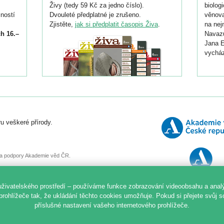
Živy (tedy 59 Kč za jedno číslo).
biolog
ností
Dvouleté předplatné je zrušeno.
věnova
Zjistěte,
jak si předplatit časopis Živa
.
na nej
h 16.–
Navazu
Jana E
vycház
i
026/
ní
u veškeré přírody.
o
, za podpory Akademie věd ČR.
uživatelského prostředí – používáme funkce zobrazování videoobsahu a anal
prohlížeče tak, že ukládání těchto cookies umožňuje. Pokud si přejete svůj 
příslušné nastavení vašeho internetového prohlížeče.