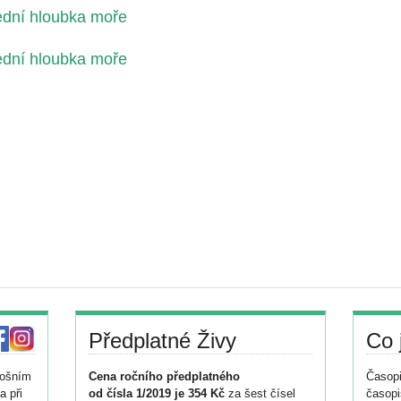
ední hloubka moře
ední hloubka moře
Předplatné Živy
Co 
tošním
Cena ročního předplatného
Časopi
a při
od čísla 1/2019 je 354 Kč
za šest čísel
časopi