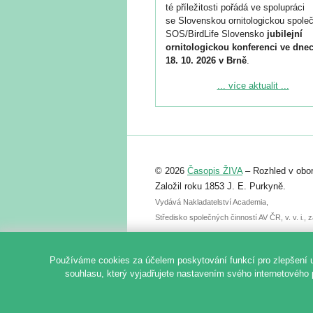
té příležitosti pořádá ve spolupráci
se Slovenskou ornitologickou společ
SOS/BirdLife Slovensko
jubilejní
ornitologickou konferenci ve dnec
18. 10. 2026 v Brně
.
Podrobnější informace ke konferenc
... více aktualit ...
naleznete zde:
https://www.birdlife.cz/konference-2
Registrovat se můžete do 6. září.
Upozorňujeme, že termín pro odeslá
© 2026
Časopis ŽIVA
– Rozhled v obor
abstraktu přihlášené přednášky neb
posteru je už 30. června.
Založil roku 1853 J. E. Purkyně.
Vydává Nakladatelství Academia,
Středisko společných činností AV ČR, v. v. i.
Používáme cookies za účelem poskytování funkcí pro zlepšení 
souhlasu, který vyjadřujete nastavením svého internetového 