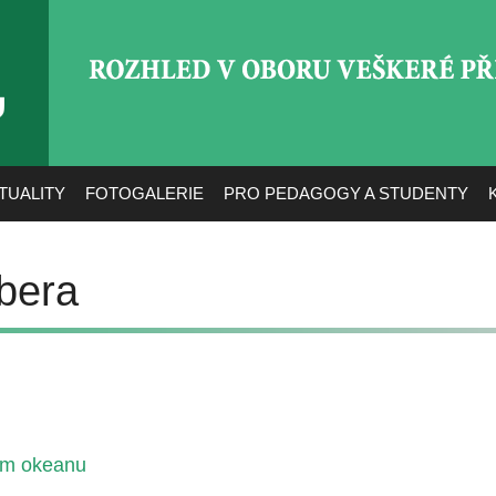
ROZHLED V OBORU VEŠ
TUALITY
FOTOGALERIE
PRO PEDAGOGY A STUDENTY
bera
ém okeanu