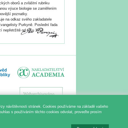
ických oborů a zvláštní rubriku
nou výuce biologie se zaměřením
novější poznatky.
je na odkaz svého zakladatele
vangelisty Purkyně. Poslední řada
í nepřetržitě od roku 1953.
ýzy návštěvnosti stránek. Cookies používáme na základě vašeho
souhlas s používáním těchto cookies odvolat, proveďte prosím