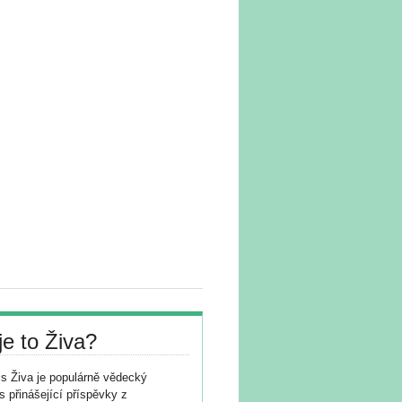
je to Živa?
s Živa je populárně vědecký
s přinášející příspěvky z