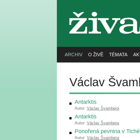
živa
ARCHIV
O ŽIVĚ
TÉMATA
AK
Václav Švam
Antarktis
Autor:
Václav Švambera
Antarktis
Autor:
Václav Švambera
Ponořená pevnina v Tich
Autor:
Václav Švambera