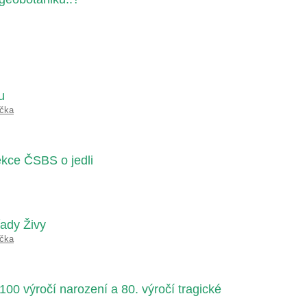
u
ička
kce ČSBS o jedli
řady Živy
ička
100 výročí narození a 80. výročí tragické