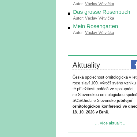
Autor:
Václav Větvička
Das grosse Rosenbuch
Autor:
Václav Větvička
Mein Rosengarten
Autor:
Václav Větvička
Aktuality
Česká společnost ornitologická v le
roce slaví 100. výročí svého vzniku 
té příležitosti pořádá ve spolupráci
se Slovenskou ornitologickou společ
SOS/BirdLife Slovensko
jubilejní
ornitologickou konferenci ve dnec
18. 10. 2026 v Brně
.
Podrobnější informace ke konferenc
... více aktualit ...
naleznete zde:
https://www.birdlife.cz/konference-2