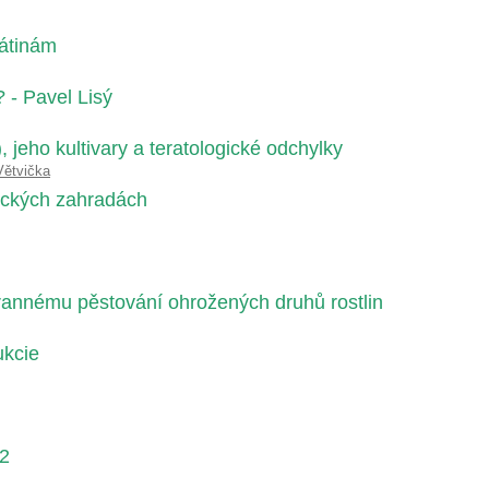
sátinám
? - Pavel Lisý
 jeho kultivary a teratologické odchylky
Větvička
nických zahradách
annému pěstování ohrožených druhů rostlin
ukcie
 2