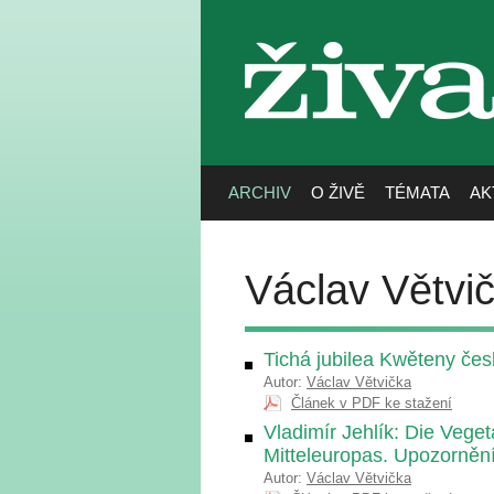
živa
ARCHIV
O ŽIVĚ
TÉMATA
AK
Václav Větvi
Tichá jubilea Kwěteny čes
Autor:
Václav Větvička
Článek v PDF ke stažení
Vladimír Jehlík: Die Veget
Mitteleuropas. Upozornění
Autor:
Václav Větvička