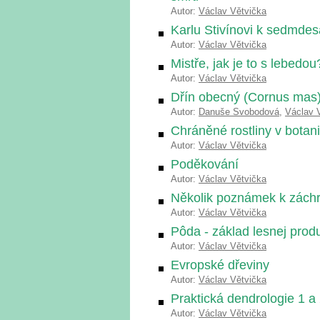
Autor:
Václav Větvička
Karlu Stivínovi k sedmde
Autor:
Václav Větvička
Mistře, jak je to s lebedou
Autor:
Václav Větvička
Dřín obecný (Cornus mas),
Autor:
Danuše Svobodová
,
Václav 
Chráněné rostliny v bota
Autor:
Václav Větvička
Poděkování
Autor:
Václav Větvička
Několik poznámek k záchr
Autor:
Václav Větvička
Pôda - základ lesnej prod
Autor:
Václav Větvička
Evropské dřeviny
Autor:
Václav Větvička
Praktická dendrologie 1 a
Autor:
Václav Větvička