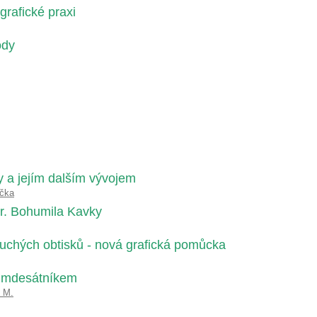
grafické praxi
ody
y a jejím dalším vývojem
ička
dr. Bohumila Kavky
suchých obtisků - nová grafická pomůcka
edmdesátníkem
 M.