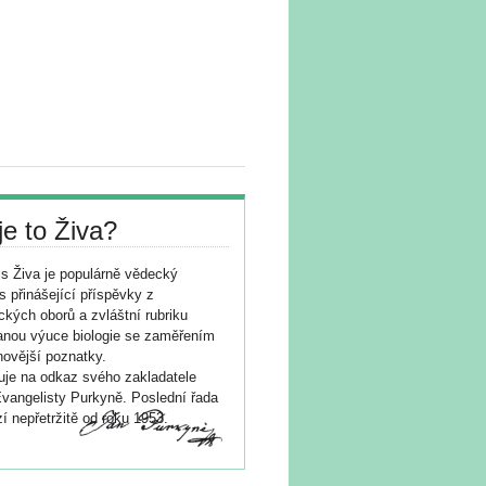
je to Živa?
s Živa je populárně vědecký
s přinášející příspěvky z
ických oborů a zvláštní rubriku
nou výuce biologie se zaměřením
novější poznatky.
je na odkaz svého zakladatele
vangelisty Purkyně. Poslední řada
í nepřetržitě od roku 1953.