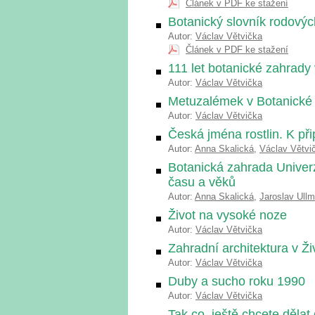
Článek v PDF ke stažení
Botanický slovník rodovýc
Autor:
Václav Větvička
Článek v PDF ke stažení
111 let botanické zahrady 
Autor:
Václav Větvička
Metuzalémek v Botanické
Autor:
Václav Větvička
Česká jména rostlin. K př
Autor:
Anna Skalická
,
Václav Větvi
Botanická zahrada Univerz
času a věků
Autor:
Anna Skalická
,
Jaroslav Ull
Život na vysoké noze
Autor:
Václav Větvička
Zahradní architektura v Ž
Autor:
Václav Větvička
Duby a sucho roku 1990
Autor:
Václav Větvička
Tak co, ještě chcete dělat