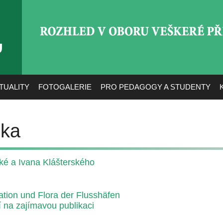
ROZHLED V OBORU VEŠ
TUALITY
FOTOGALERIE
PRO PEDAGOGY A STUDENTY
čka
ké a Ivana Klášterského
ation und Flora der Flusshäfen
 na zajímavou publikaci