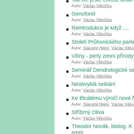
Autor:
Václav Větvička
Genofond
Autor:
Václav Větvička
Reintrodukce je když ....
Autor:
Václav Větvička
Století Průhonického park
Autor:
Slavomil Hejný
,
Václav Větv
Vilíny - perly zimní přírody
Autor:
Václav Větvička
Seminář Dendrologické se
Autor:
Václav Větvička
Neobvyklá setkání
Autor:
Václav Větvička
Ke třicátému výročí nové 
Autor:
Slavomil Hejný
,
Václav Větv
Stříbrný Oliva
Autor:
Václav Větvička
Theodor Novák, biolog. K 
smrti