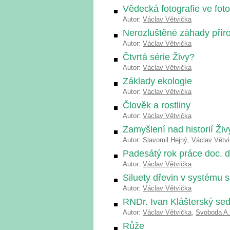
Vědecká fotografie ve foto
Autor:
Václav Větvička
Nerozluštěné záhady přír
Autor:
Václav Větvička
Čtvrtá série Živy?
Autor:
Václav Větvička
Základy ekologie
Autor:
Václav Větvička
Člověk a rostliny
Autor:
Václav Větvička
Zamyšlení nad historií Živ
Autor:
Slavomil Hejný
,
Václav Větv
Padesátý rok práce doc. 
Autor:
Václav Větvička
Siluety dřevin v systému 
Autor:
Václav Větvička
RNDr. Ivan Klášterský s
Autor:
Václav Větvička
,
Svoboda A.
Růže