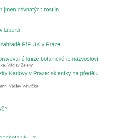
h jmen cévnatých rostlin
v Liberci
 zahradě PřF UK v Praze
ipravované knize botanického názvosloví
čka
,
Václav Zelený
ity Karlovy v Praze: skleníky na předělu
mann
,
Václav Větvička
ivě?
 geobotaniku..?