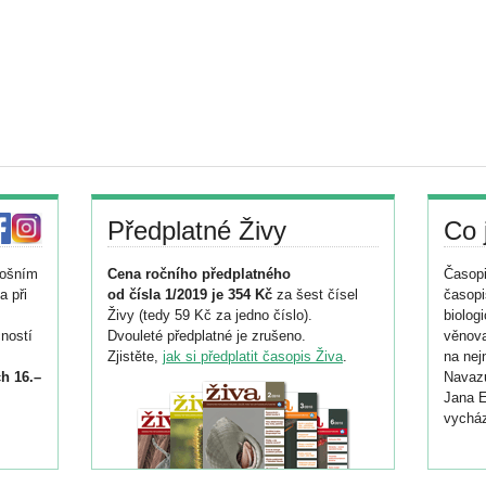
Předplatné Živy
Co 
tošním
Cena ročního předplatného
Časopi
a při
od čísla 1/2019 je 354 Kč
za šest čísel
časopi
Živy (tedy 59 Kč za jedno číslo).
biolog
ností
Dvouleté předplatné je zrušeno.
věnova
Zjistěte,
jak si předplatit časopis Živa
.
na nej
h 16.–
Navazu
Jana E
vycház
i
026/