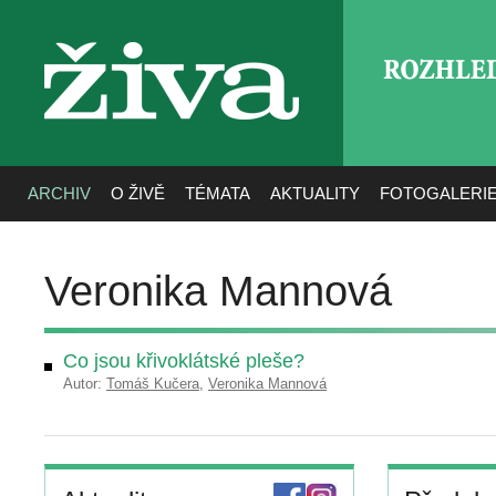
ROZHLE
živa
ARCHIV
O ŽIVĚ
TÉMATA
AKTUALITY
FOTOGALERI
Veronika Mannová
Co jsou křivoklátské pleše?
Autor:
Tomáš Kučera
,
Veronika Mannová