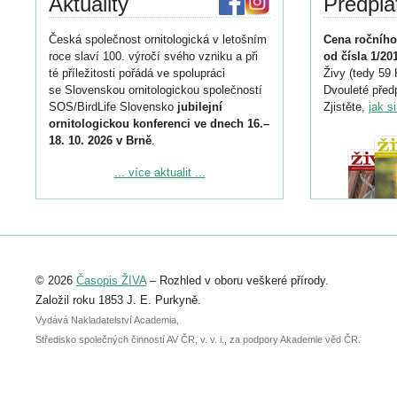
Aktuality
Předpla
Česká společnost ornitologická v letošním
Cena ročního
roce slaví 100. výročí svého vzniku a při
od čísla 1/20
té příležitosti pořádá ve spolupráci
Živy (tedy 59 
se Slovenskou ornitologickou společností
Dvouleté předp
SOS/BirdLife Slovensko
jubilejní
Zjistěte,
jak s
ornitologickou konferenci ve dnech 16.–
18. 10. 2026 v Brně
.
Podrobnější informace ke konferenci
... více aktualit ...
naleznete zde:
https://www.birdlife.cz/konference-2026/
Registrovat se můžete do 6. září.
Upozorňujeme, že termín pro odeslání
© 2026
Časopis ŽIVA
– Rozhled v oboru veškeré přírody.
abstraktu přihlášené přednášky nebo
posteru je už 30. června.
Založil roku 1853 J. E. Purkyně.
Vydává Nakladatelství Academia,
Středisko společných činností AV ČR, v. v. i., za podpory Akademie věd ČR.