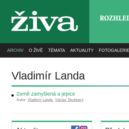
ROZHLE
živa
ARCHIV
O ŽIVĚ
TÉMATA
AKTUALITY
FOTOGALERI
Vladimír Landa
Země zamyšlená a jepice
Autor:
Vladimír Landa
,
Václav Skuhravý