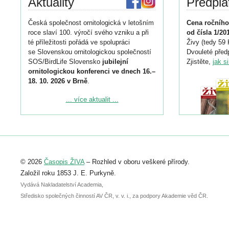
Aktuality
Předpla
Česká společnost ornitologická v letošním
Cena ročního
roce slaví 100. výročí svého vzniku a při
od čísla 1/20
té příležitosti pořádá ve spolupráci
Živy (tedy 59 
se Slovenskou ornitologickou společností
Dvouleté předp
SOS/BirdLife Slovensko
jubilejní
Zjistěte,
jak s
ornitologickou konferenci ve dnech 16.–
18. 10. 2026 v Brně
.
Podrobnější informace ke konferenci
... více aktualit ...
naleznete zde:
https://www.birdlife.cz/konference-2026/
Registrovat se můžete do 6. září.
Upozorňujeme, že termín pro odeslání
© 2026
Časopis ŽIVA
– Rozhled v oboru veškeré přírody.
abstraktu přihlášené přednášky nebo
posteru je už 30. června.
Založil roku 1853 J. E. Purkyně.
Vydává Nakladatelství Academia,
Středisko společných činností AV ČR, v. v. i., za podpory Akademie věd ČR.