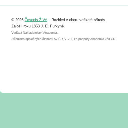
Registrovat se můžete do 6. září.
Upozorňujeme, že termín pro odeslání
© 2026
Časopis ŽIVA
– Rozhled v oboru veškeré přírody.
abstraktu přihlášené přednášky nebo
posteru je už 30. června.
Založil roku 1853 J. E. Purkyně.
Vydává Nakladatelství Academia,
Středisko společných činností AV ČR, v. v. i., za podpory Akademie věd ČR.