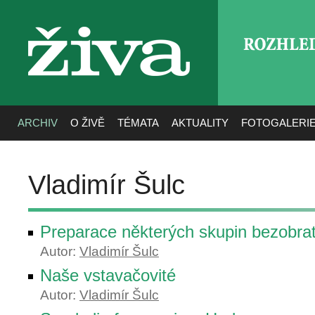
ROZHLE
živa
ARCHIV
O ŽIVĚ
TÉMATA
AKTUALITY
FOTOGALERI
Vladimír Šulc
Preparace některých skupin bezobrat
Autor:
Vladimír Šulc
Naše vstavačovité
Autor:
Vladimír Šulc