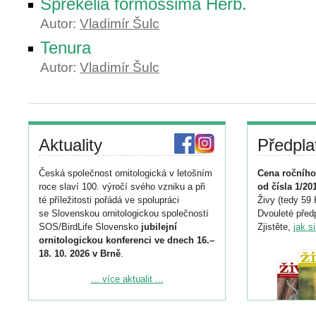
Sprekelia formossima Herb.
Autor:
Vladimír Šulc
Tenura
Autor:
Vladimír Šulc
Aktuality
Předpla
Česká společnost ornitologická v letošním
Cena ročního
roce slaví 100. výročí svého vzniku a při
od čísla 1/20
té příležitosti pořádá ve spolupráci
Živy (tedy 59 
se Slovenskou ornitologickou společností
Dvouleté předp
SOS/BirdLife Slovensko
jubilejní
Zjistěte,
jak s
ornitologickou konferenci ve dnech 16.–
18. 10. 2026 v Brně
.
Podrobnější informace ke konferenci
... více aktualit ...
naleznete zde:
https://www.birdlife.cz/konference-2026/