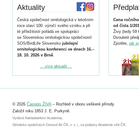
Aktuality
Předpla
Česká společnost ornitologická v letošním
Cena ročního
roce slaví 100. výročí svého vzniku a při
od čísla 1/20
té příležitosti pořádá ve spolupráci
Živy (tedy 59 
se Slovenskou ornitologickou společností
Dvouleté předp
SOS/BirdLife Slovensko
jubilejní
Zjistěte,
jak s
ornitologickou konferenci ve dnech 16.–
18. 10. 2026 v Brně
.
Podrobnější informace ke konferenci
... více aktualit ...
naleznete zde:
https://www.birdlife.cz/konference-2026/
Registrovat se můžete do 6. září.
Upozorňujeme, že termín pro odeslání
© 2026
Časopis ŽIVA
– Rozhled v oboru veškeré přírody.
abstraktu přihlášené přednášky nebo
posteru je už 30. června.
Založil roku 1853 J. E. Purkyně.
Vydává Nakladatelství Academia,
Středisko společných činností AV ČR, v. v. i., za podpory Akademie věd ČR.