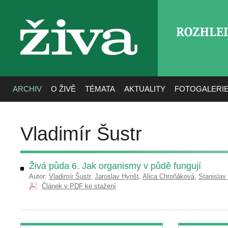
ROZHLE
živa
ARCHIV
O ŽIVĚ
TÉMATA
AKTUALITY
FOTOGALERI
Vladimír Šustr
Živá půda 6. Jak organismy v půdě fungují
Autor:
Vladimír Šustr
,
Jaroslav Hynšt
,
Alica Chroňáková
,
Stanislav
Článek v PDF ke stažení