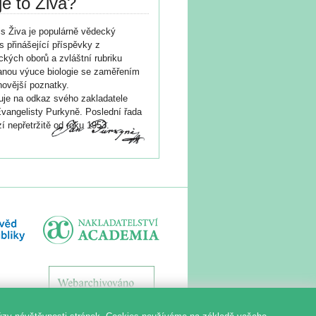
je to Živa?
s Živa je populárně vědecký
s přinášející příspěvky z
ických oborů a zvláštní rubriku
nou výuce biologie se zaměřením
novější poznatky.
je na odkaz svého zakladatele
vangelisty Purkyně. Poslední řada
í nepřetržitě od roku 1953.