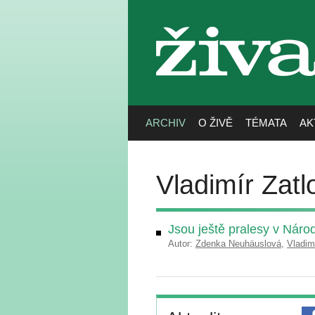
živa
ARCHIV
O ŽIVĚ
TÉMATA
AK
Vladimír Zatl
Jsou ještě pralesy v Nár
Autor:
Zdenka Neuhäuslová
,
Vladim