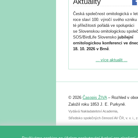
Aktuality
Česká společnost ornitologická v le
roce slaví 100. výročí svého vzniku 
té příležitosti pořádá ve spolupráci
se Slovenskou ornitologickou společ
SOS/BirdLife Slovensko
jubilejní
ornitologickou konferenci ve dnec
18. 10. 2026 v Brně
.
Podrobnější informace ke konferenc
... více aktualit ...
naleznete zde:
https://www.birdlife.cz/konference-2
Registrovat se můžete do 6. září.
Upozorňujeme, že termín pro odeslá
© 2026
Časopis ŽIVA
– Rozhled v obor
abstraktu přihlášené přednášky neb
posteru je už 30. června.
Založil roku 1853 J. E. Purkyně.
Vydává Nakladatelství Academia,
Středisko společných činností AV ČR, v. v. i.