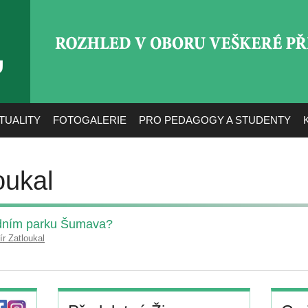
ROZHLED V OBORU VEŠ
TUALITY
FOTOGALERIE
PRO PEDAGOGY A STUDENTY
oukal
odním parku Šumava?
ír Zatloukal