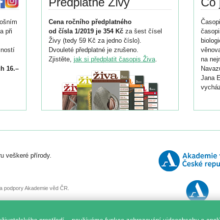
Předplatné Živy
Co 
tošním
Cena ročního předplatného
Časopi
a při
od čísla 1/2019 je 354 Kč
za šest čísel
časopi
Živy (tedy 59 Kč za jedno číslo).
biolog
ností
Dvouleté předplatné je zrušeno.
věnova
Zjistěte,
jak si předplatit časopis Živa
.
na nej
h 16.–
Navazu
Jana E
vycház
i
026/
ní
u veškeré přírody.
o
, za podpory Akademie věd ČR.