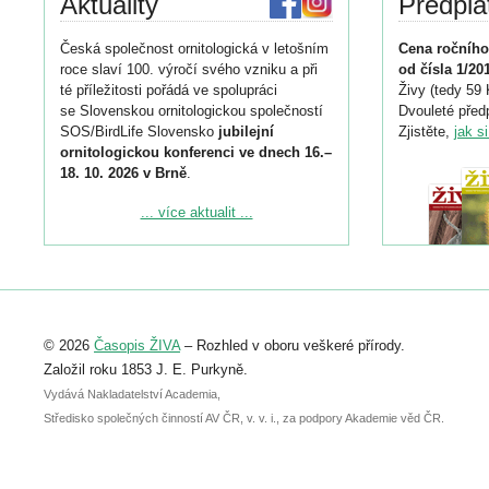
Aktuality
Předpla
Česká společnost ornitologická v letošním
Cena ročního
roce slaví 100. výročí svého vzniku a při
od čísla 1/20
té příležitosti pořádá ve spolupráci
Živy (tedy 59 
se Slovenskou ornitologickou společností
Dvouleté předp
SOS/BirdLife Slovensko
jubilejní
Zjistěte,
jak s
ornitologickou konferenci ve dnech 16.–
18. 10. 2026 v Brně
.
Podrobnější informace ke konferenci
... více aktualit ...
naleznete zde:
https://www.birdlife.cz/konference-2026/
Registrovat se můžete do 6. září.
Upozorňujeme, že termín pro odeslání
© 2026
Časopis ŽIVA
– Rozhled v oboru veškeré přírody.
abstraktu přihlášené přednášky nebo
posteru je už 30. června.
Založil roku 1853 J. E. Purkyně.
Vydává Nakladatelství Academia,
Středisko společných činností AV ČR, v. v. i., za podpory Akademie věd ČR.