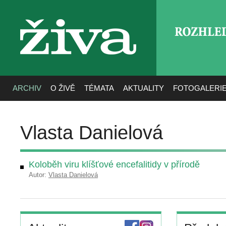
ROZHLE
živa
ARCHIV
O ŽIVĚ
TÉMATA
AKTUALITY
FOTOGALERI
Vlasta Danielová
Koloběh viru klíšťové encefalitidy v přírodě
Autor:
Vlasta Danielová