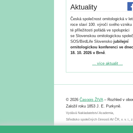
Aktuality
Česká společnost ornitologická v le
roce slaví 100. výročí svého vzniku 
té příležitosti pořádá ve spolupráci
se Slovenskou ornitologickou společ
SOS/BirdLife Slovensko
jubilejní
ornitologickou konferenci ve dnec
18. 10. 2026 v Brně
.
Podrobnější informace ke konferenc
... více aktualit ...
naleznete zde:
https://www.birdlife.cz/konference-2
Registrovat se můžete do 6. září.
Upozorňujeme, že termín pro odeslá
© 2026
Časopis ŽIVA
– Rozhled v obor
abstraktu přihlášené přednášky neb
posteru je už 30. června.
Založil roku 1853 J. E. Purkyně.
Vydává Nakladatelství Academia,
Středisko společných činností AV ČR, v. v. i.