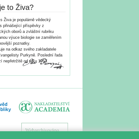
je to Živa?
s Živa je populárně vědecký
s přinášející příspěvky z
ických oborů a zvláštní rubriku
nou výuce biologie se zaměřením
novější poznatky.
je na odkaz svého zakladatele
vangelisty Purkyně. Poslední řada
í nepřetržitě od roku 1953.