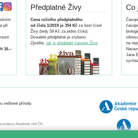
Předplatné Živy
Co 
tošním
Cena ročního předplatného
Časopi
a při
od čísla 1/2019 je 354 Kč
za šest čísel
časopi
Živy (tedy 59 Kč za jedno číslo).
biolog
ností
Dvouleté předplatné je zrušeno.
věnova
Zjistěte,
jak si předplatit časopis Živa
.
na nej
h 16.–
Navazu
Jana E
vycház
i
026/
ní
u veškeré přírody.
o
, za podpory Akademie věd ČR.