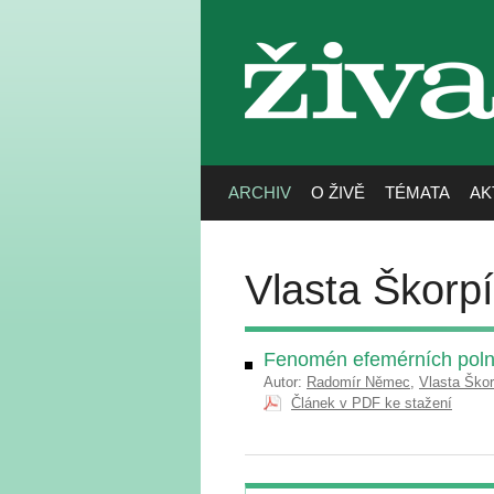
živa
ARCHIV
O ŽIVĚ
TÉMATA
AK
Vlasta Škorp
Fenomén efemérních poln
Autor:
Radomír Němec
,
Vlasta Ško
Článek v PDF ke stažení