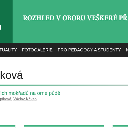
ROZHLED V OBORU VEŠ
TUALITY
FOTOGALERIE
PRO PEDAGOGY A STUDENTY
íková
ích mokřadů na orné půdě
rpíková
,
Václav Křivan