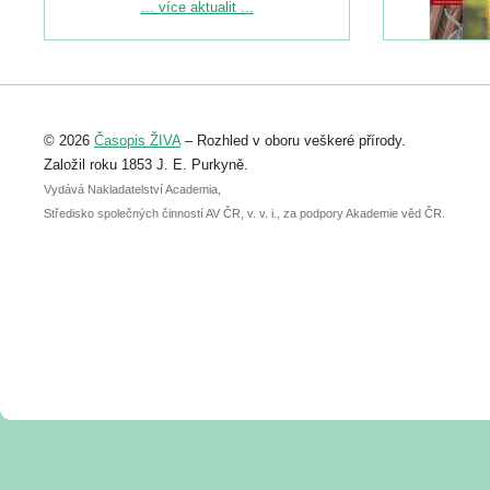
Podrobnější informace ke konferenci
... více aktualit ...
naleznete zde:
https://www.birdlife.cz/konference-2026/
Registrovat se můžete do 6. září.
Upozorňujeme, že termín pro odeslání
© 2026
Časopis ŽIVA
– Rozhled v oboru veškeré přírody.
abstraktu přihlášené přednášky nebo
posteru je už 30. června.
Založil roku 1853 J. E. Purkyně.
Vydává Nakladatelství Academia,
Středisko společných činností AV ČR, v. v. i., za podpory Akademie věd ČR.