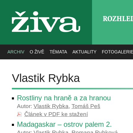
ROZHLE
živa
ARCHIV
O ŽIVĚ
TÉMATA
AKTUALITY
FOTOGALERI
Vlastik Rybka
Rostliny na hraně a za hranou
Autor:
Vlastik Rybka
,
Tomáš Peš
Článek v PDF ke stažení
Madagaskar – ostrov palem 2.
Autor:
Vlastik Rybka
,
Romana Rybková