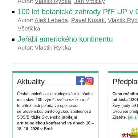
Autor:
Vlastik Rybka
,
Jan Vrbický
100 let botanické zahrady PřF UP v
Autor:
Aleš Lebeda
,
Pavel Kusák
,
Vlastik Ry
Všetička
Jeřábi amerického kontinentu
Autor:
Vlastik Rybka
Aktuality
Předpla
Česká společnost ornitologická v letošním
Cena ročního
roce slaví 100. výročí svého vzniku a při
od čísla 1/20
té příležitosti pořádá ve spolupráci
Živy (tedy 59 
se Slovenskou ornitologickou společností
Dvouleté předp
SOS/BirdLife Slovensko
jubilejní
Zjistěte,
jak s
ornitologickou konferenci ve dnech 16.–
18. 10. 2026 v Brně
.