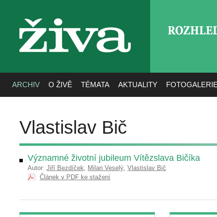
ROZHLE
živa
ARCHIV
O ŽIVĚ
TÉMATA
AKTUALITY
FOTOGALERI
Vlastislav Bič
Významné životní jubileum Vítězslava Bičíka
Autor:
Jiří Bezdíček
,
Milan Veselý
,
Vlastislav Bič
Článek v PDF ke stažení