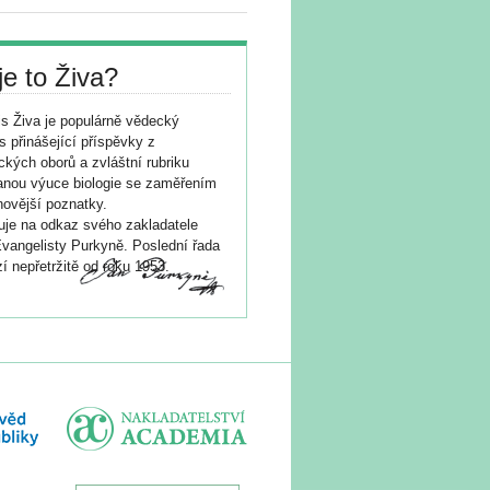
je to Živa?
s Živa je populárně vědecký
s přinášející příspěvky z
ických oborů a zvláštní rubriku
nou výuce biologie se zaměřením
novější poznatky.
je na odkaz svého zakladatele
vangelisty Purkyně. Poslední řada
í nepřetržitě od roku 1953.