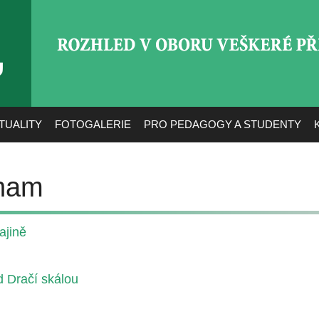
ROZHLED V OBORU VEŠ
TUALITY
FOTOGALERIE
PRO PEDAGOGY A STUDENTY
aham
ajině
d Dračí skálou