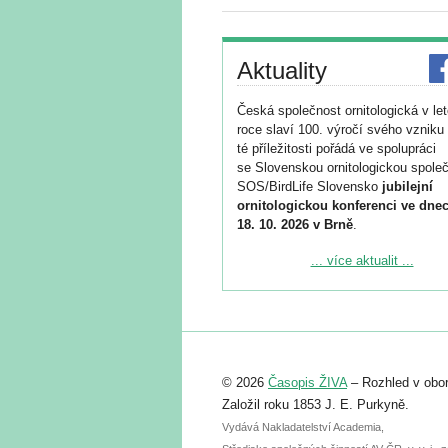
Aktuality
Česká společnost ornitologická v le
roce slaví 100. výročí svého vzniku 
té příležitosti pořádá ve spolupráci
se Slovenskou ornitologickou společ
SOS/BirdLife Slovensko
jubilejní
ornitologickou konferenci ve dnec
18. 10. 2026 v Brně
.
Podrobnější informace ke konferenc
... více aktualit ...
naleznete zde:
https://www.birdlife.cz/konference-2
Registrovat se můžete do 6. září.
Upozorňujeme, že termín pro odeslá
© 2026
Časopis ŽIVA
– Rozhled v obor
abstraktu přihlášené přednášky neb
posteru je už 30. června.
Založil roku 1853 J. E. Purkyně.
Vydává Nakladatelství Academia,