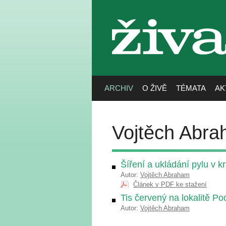
živa
ARCHIV
O ŽIVĚ
TÉMATA
AK
Vojtěch Abr
Šíření a ukládání pylu v kr
Autor:
Vojtěch Abraham
Článek v PDF ke stažení
Tis červený na lokalitě Po
Autor:
Vojtěch Abraham