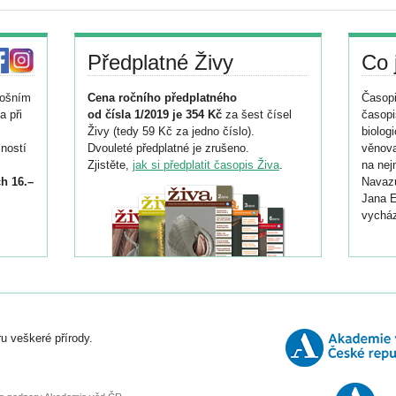
Předplatné Živy
Co 
tošním
Cena ročního předplatného
Časopi
a při
od čísla 1/2019 je 354 Kč
za šest čísel
časopi
Živy (tedy 59 Kč za jedno číslo).
biolog
ností
Dvouleté předplatné je zrušeno.
věnova
Zjistěte,
jak si předplatit časopis Živa
.
na nej
h 16.–
Navazu
Jana E
vycház
i
026/
ní
u veškeré přírody.
o