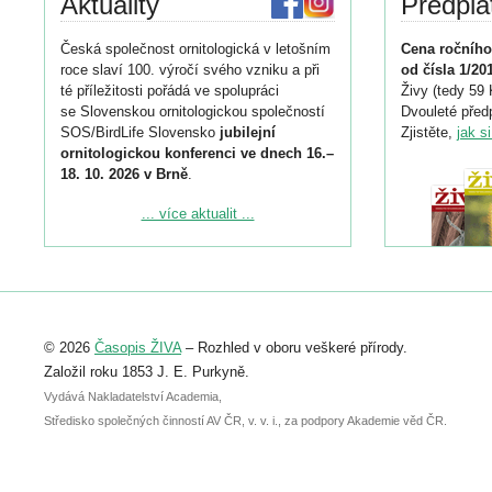
Aktuality
Předpla
Česká společnost ornitologická v letošním
Cena ročního
roce slaví 100. výročí svého vzniku a při
od čísla 1/20
té příležitosti pořádá ve spolupráci
Živy (tedy 59 
se Slovenskou ornitologickou společností
Dvouleté předp
SOS/BirdLife Slovensko
jubilejní
Zjistěte,
jak s
ornitologickou konferenci ve dnech 16.–
18. 10. 2026 v Brně
.
Podrobnější informace ke konferenci
... více aktualit ...
naleznete zde:
https://www.birdlife.cz/konference-2026/
Registrovat se můžete do 6. září.
Upozorňujeme, že termín pro odeslání
© 2026
Časopis ŽIVA
– Rozhled v oboru veškeré přírody.
abstraktu přihlášené přednášky nebo
posteru je už 30. června.
Založil roku 1853 J. E. Purkyně.
Vydává Nakladatelství Academia,
Středisko společných činností AV ČR, v. v. i., za podpory Akademie věd ČR.