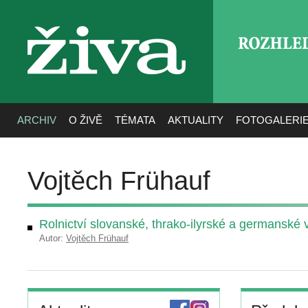
ROZHLE
živa
ARCHIV
O ŽIVĚ
TÉMATA
AKTUALITY
FOTOGALERI
Vojtěch Frühauf
Rolnictví slovanské, thrako-ilyrské a germanské 
Autor:
Vojtěch Frühauf