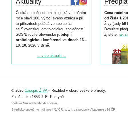
Aktuality
Předpla
Česká společnost ornitologická v letošním
Cena ročního
roce slaví 100. výročí svého vzniku a při
od čísla 1/20
té příležitosti pořádá ve spolupráci
Živy (tedy 59 
se Slovenskou ornitologickou společností
Dvouleté předp
SOS/BirdLife Slovensko
jubilejní
Zjistěte,
jak s
ornitologickou konferenci ve dnech 16.–
18. 10. 2026 v Brně
.
Podrobnější informace ke konferenci
... více aktualit ...
naleznete zde:
https://www.birdlife.cz/konference-2026/
Registrovat se můžete do 6. září.
Upozorňujeme, že termín pro odeslání
© 2026
Časopis ŽIVA
– Rozhled v oboru veškeré přírody.
abstraktu přihlášené přednášky nebo
posteru je už 30. června.
Založil roku 1853 J. E. Purkyně.
Vydává Nakladatelství Academia,
Středisko společných činností AV ČR, v. v. i., za podpory Akademie věd ČR.