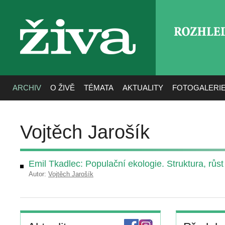
ROZHLE
živa
ARCHIV
O ŽIVĚ
TÉMATA
AKTUALITY
FOTOGALERI
Vojtěch Jarošík
Emil Tkadlec: Populační ekologie. Struktura, růs
Autor:
Vojtěch Jarošík