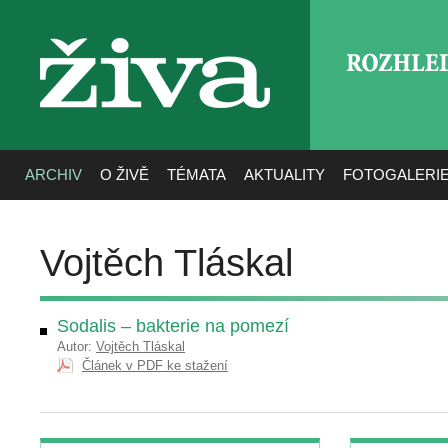
ROZHLE
živa
ARCHIV
O ŽIVĚ
TÉMATA
AKTUALITY
FOTOGALERI
Vojtěch Tláskal
Sodalis – bakterie na pomezí
Autor:
Vojtěch Tláskal
Článek v PDF ke stažení