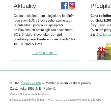
Aktuality
Předpla
Česká společnost ornitologická v letošním
Cena ročního
roce slaví 100. výročí svého vzniku a při
od čísla 1/20
té příležitosti pořádá ve spolupráci
Živy (tedy 59 
se Slovenskou ornitologickou společností
Dvouleté předp
SOS/BirdLife Slovensko
jubilejní
Zjistěte,
jak s
ornitologickou konferenci ve dnech 16.–
18. 10. 2026 v Brně
.
Podrobnější informace ke konferenci
... více aktualit ...
naleznete zde:
https://www.birdlife.cz/konference-2026/
Registrovat se můžete do 6. září.
Upozorňujeme, že termín pro odeslání
© 2026
Časopis ŽIVA
– Rozhled v oboru veškeré přírody.
abstraktu přihlášené přednášky nebo
posteru je už 30. června.
Založil roku 1853 J. E. Purkyně.
Vydává Nakladatelství Academia,
Středisko společných činností AV ČR, v. v. i., za podpory Akademie věd ČR.