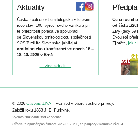
Aktuality
Předpla
Česká společnost ornitologická v letošním
Cena ročního
roce slaví 100. výročí svého vzniku a při
od čísla 1/20
té příležitosti pořádá ve spolupráci
Živy (tedy 59 
se Slovenskou ornitologickou společností
Dvouleté předp
SOS/BirdLife Slovensko
jubilejní
Zjistěte,
jak s
ornitologickou konferenci ve dnech 16.–
18. 10. 2026 v Brně
.
Podrobnější informace ke konferenci
... více aktualit ...
naleznete zde:
https://www.birdlife.cz/konference-2026/
Registrovat se můžete do 6. září.
Upozorňujeme, že termín pro odeslání
© 2026
Časopis ŽIVA
– Rozhled v oboru veškeré přírody.
abstraktu přihlášené přednášky nebo
posteru je už 30. června.
Založil roku 1853 J. E. Purkyně.
Vydává Nakladatelství Academia,
Středisko společných činností AV ČR, v. v. i., za podpory Akademie věd ČR.