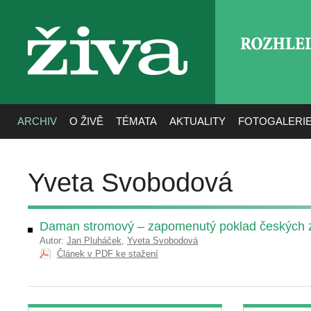
ROZHLE
živa
ARCHIV
O ŽIVĚ
TÉMATA
AKTUALITY
FOTOGALERI
Yveta Svobodová
Daman stromový – zapomenutý poklad českých z
Autor:
Jan Pluháček
,
Yveta Svobodová
Článek v PDF ke stažení