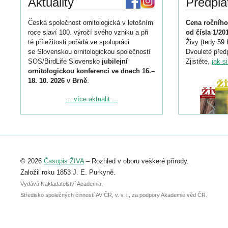
Aktuality
Předpla
Česká společnost ornitologická v letošním
Cena ročního
roce slaví 100. výročí svého vzniku a při
od čísla 1/20
té příležitosti pořádá ve spolupráci
Živy (tedy 59 
se Slovenskou ornitologickou společností
Dvouleté předp
SOS/BirdLife Slovensko
jubilejní
Zjistěte,
jak s
ornitologickou konferenci ve dnech 16.–
18. 10. 2026 v Brně
.
Podrobnější informace ke konferenci
... více aktualit ...
naleznete zde:
https://www.birdlife.cz/konference-2026/
Registrovat se můžete do 6. září.
Upozorňujeme, že termín pro odeslání
© 2026
Časopis ŽIVA
– Rozhled v oboru veškeré přírody.
abstraktu přihlášené přednášky nebo
posteru je už 30. června.
Založil roku 1853 J. E. Purkyně.
Vydává Nakladatelství Academia,
Středisko společných činností AV ČR, v. v. i., za podpory Akademie věd ČR.