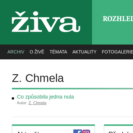
ROZHLE
živa
ARCHIV
O ŽIVĚ
TÉMATA
AKTUALITY
FOTOGALERI
Z. Chmela
Co způsobila jedna nula
Autor:
Z. Chmela