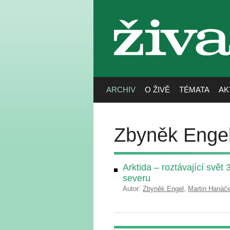
živa
ARCHIV
O ŽIVĚ
TÉMATA
AK
Zbyněk Enge
Arktida – roztávající svě
severu
Autor:
Zbyněk Engel
,
Martin Hanáč