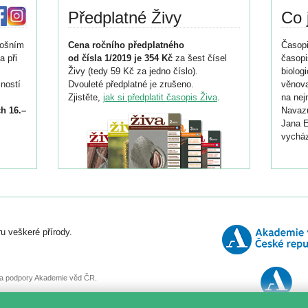
Předplatné Živy
Co 
tošním
Cena ročního předplatného
Časopi
a při
od čísla 1/2019 je 354 Kč
za šest čísel
časopi
Živy (tedy 59 Kč za jedno číslo).
biolog
ností
Dvouleté předplatné je zrušeno.
věnova
Zjistěte,
jak si předplatit časopis Živa
.
na nej
h 16.–
Navazu
Jana E
vycház
i
026/
ní
u veškeré přírody.
o
, za podpory Akademie věd ČR.