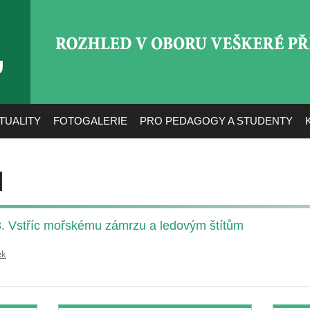
ROZHLED V OBORU VEŠ
TUALITY
FOTOGALERIE
PRO PEDAGOGY A STUDENTY
l
t 3. Vstříc mořskému zámrzu a ledovým štítům
ek