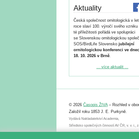
Aktuality
Česká společnost ornitologická v le
roce slaví 100. výročí svého vzniku 
té příležitosti pořádá ve spolupráci
se Slovenskou ornitologickou společ
SOS/BirdLife Slovensko
jubilejní
ornitologickou konferenci ve dnec
18. 10. 2026 v Brně
.
Podrobnější informace ke konferenc
... více aktualit ...
naleznete zde:
https://www.birdlife.cz/konference-2
Registrovat se můžete do 6. září.
Upozorňujeme, že termín pro odeslá
© 2026
Časopis ŽIVA
– Rozhled v obor
abstraktu přihlášené přednášky neb
posteru je už 30. června.
Založil roku 1853 J. E. Purkyně.
Vydává Nakladatelství Academia,
Středisko společných činností AV ČR, v. v. i.