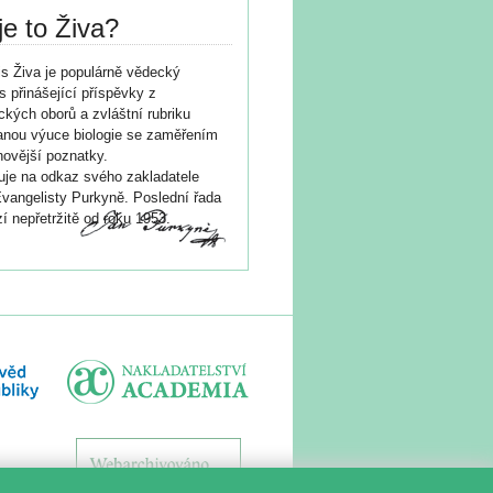
je to Živa?
s Živa je populárně vědecký
s přinášející příspěvky z
ických oborů a zvláštní rubriku
nou výuce biologie se zaměřením
novější poznatky.
je na odkaz svého zakladatele
vangelisty Purkyně. Poslední řada
í nepřetržitě od roku 1953.