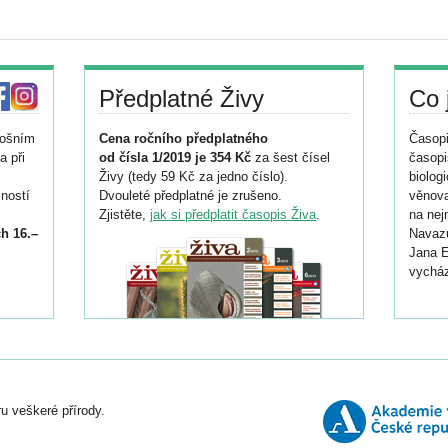
Předplatné Živy
Co 
tošním
Cena ročního předplatného
Časopi
a při
od čísla 1/2019 je 354 Kč
za šest čísel
časopi
Živy (tedy 59 Kč za jedno číslo).
biolog
ností
Dvouleté předplatné je zrušeno.
věnova
Zjistěte,
jak si předplatit časopis Živa
.
na nej
h 16.–
Navazu
Jana E
vycház
i
026/
ní
u veškeré přírody.
o