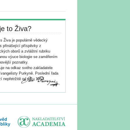
je to Živa?
s Živa je populárně vědecký
s přinášející příspěvky z
ických oborů a zvláštní rubriku
nou výuce biologie se zaměřením
novější poznatky.
je na odkaz svého zakladatele
vangelisty Purkyně. Poslední řada
í nepřetržitě od roku 1953.