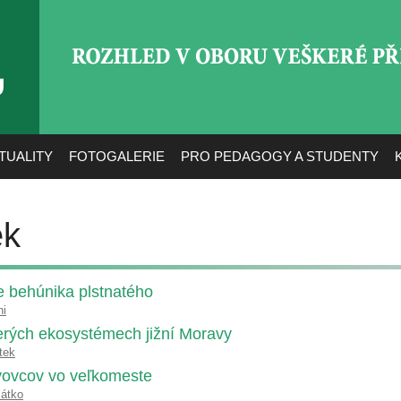
ROZHLED V OBORU VEŠ
TUALITY
FOTOGALERIE
PRO PEDAGOGY A STUDENTY
ek
 behúnika plstnatého
ni
rých ekosystémech jižní Moravy
tek
vovcov vo veľkomeste
šátko