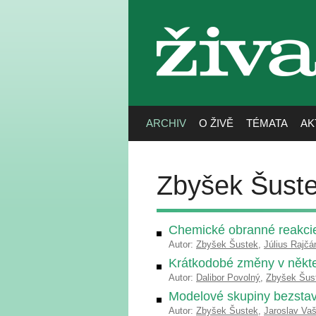
živa
ARCHIV
O ŽIVĚ
TÉMATA
AK
Zbyšek Šust
Chemické obranné reakcie
Autor:
Zbyšek Šustek
,
Július Rajčá
Krátkodobé změny v někte
Autor:
Dalibor Povolný
,
Zbyšek Šus
Modelové skupiny bezsta
Autor:
Zbyšek Šustek
,
Jaroslav Va