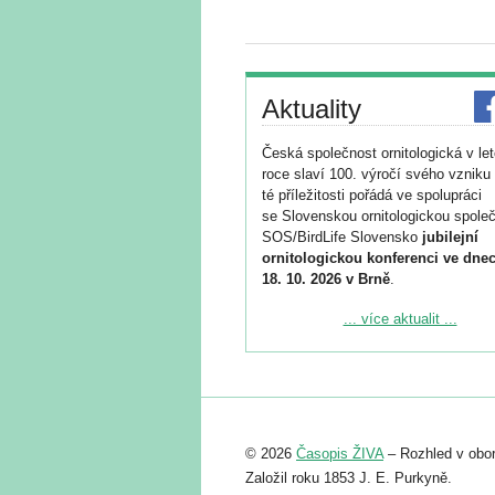
Aktuality
Česká společnost ornitologická v le
roce slaví 100. výročí svého vzniku 
té příležitosti pořádá ve spolupráci
se Slovenskou ornitologickou společ
SOS/BirdLife Slovensko
jubilejní
ornitologickou konferenci ve dnec
18. 10. 2026 v Brně
.
Podrobnější informace ke konferenc
... více aktualit ...
naleznete zde:
https://www.birdlife.cz/konference-2
Registrovat se můžete do 6. září.
Upozorňujeme, že termín pro odeslá
© 2026
Časopis ŽIVA
– Rozhled v obor
abstraktu přihlášené přednášky neb
posteru je už 30. června.
Založil roku 1853 J. E. Purkyně.