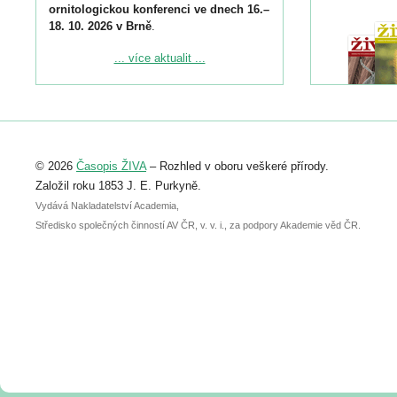
ornitologickou konferenci ve dnech 16.–
18. 10. 2026 v Brně
.
Podrobnější informace ke konferenci
... více aktualit ...
naleznete zde:
https://www.birdlife.cz/konference-2026/
Registrovat se můžete do 6. září.
Upozorňujeme, že termín pro odeslání
© 2026
Časopis ŽIVA
– Rozhled v oboru veškeré přírody.
abstraktu přihlášené přednášky nebo
posteru je už 30. června.
Založil roku 1853 J. E. Purkyně.
Vydává Nakladatelství Academia,
Středisko společných činností AV ČR, v. v. i., za podpory Akademie věd ČR.