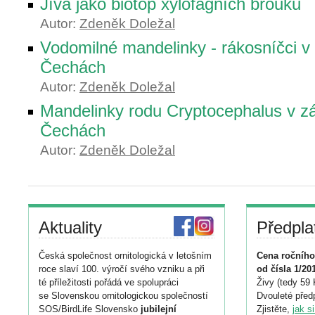
Jíva jako biotop xylofágních brouků
Autor:
Zdeněk Doležal
Vodomilné mandelinky - rákosníčci v
Čechách
Autor:
Zdeněk Doležal
Mandelinky rodu Cryptocephalus v z
Čechách
Autor:
Zdeněk Doležal
Aktuality
Předpla
Česká společnost ornitologická v letošním
Cena ročního
roce slaví 100. výročí svého vzniku a při
od čísla 1/20
té příležitosti pořádá ve spolupráci
Živy (tedy 59 
se Slovenskou ornitologickou společností
Dvouleté předp
SOS/BirdLife Slovensko
jubilejní
Zjistěte,
jak s