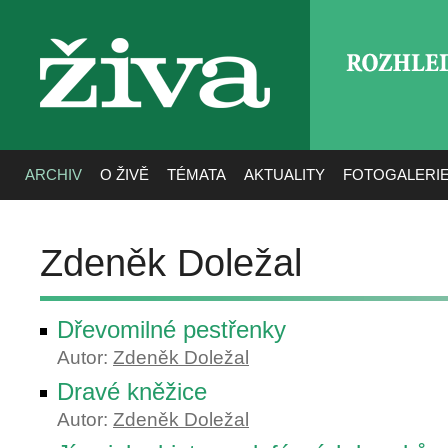
ROZHLE
živa
ARCHIV
O ŽIVĚ
TÉMATA
AKTUALITY
FOTOGALERI
Zdeněk Doležal
Dřevomilné pestřenky
Autor:
Zdeněk Doležal
Dravé kněžice
Autor:
Zdeněk Doležal