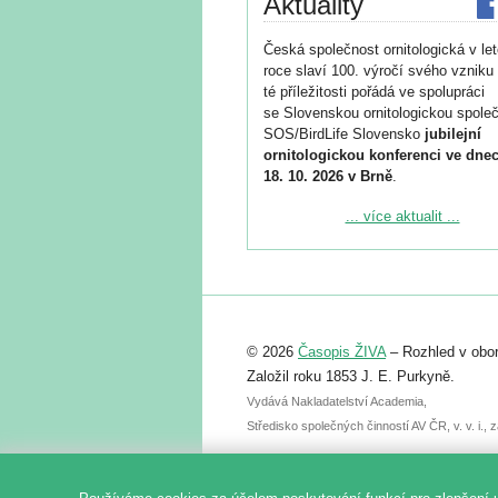
Aktuality
Česká společnost ornitologická v le
roce slaví 100. výročí svého vzniku 
té příležitosti pořádá ve spolupráci
se Slovenskou ornitologickou společ
SOS/BirdLife Slovensko
jubilejní
ornitologickou konferenci ve dnec
18. 10. 2026 v Brně
.
Podrobnější informace ke konferenc
... více aktualit ...
naleznete zde:
https://www.birdlife.cz/konference-2
Registrovat se můžete do 6. září.
Upozorňujeme, že termín pro odeslá
© 2026
Časopis ŽIVA
– Rozhled v obor
abstraktu přihlášené přednášky neb
posteru je už 30. června.
Založil roku 1853 J. E. Purkyně.
Vydává Nakladatelství Academia,
Středisko společných činností AV ČR, v. v. i.