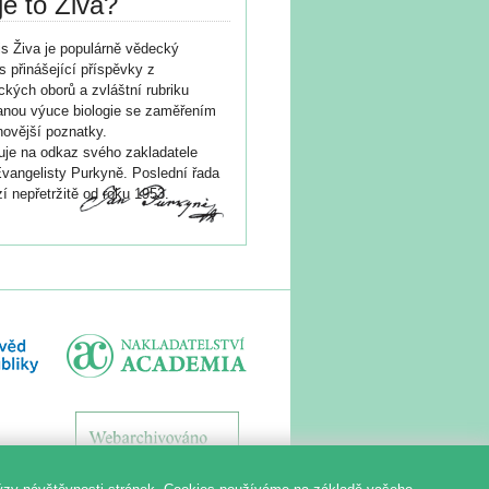
je to Živa?
s Živa je populárně vědecký
s přinášející příspěvky z
ických oborů a zvláštní rubriku
nou výuce biologie se zaměřením
novější poznatky.
je na odkaz svého zakladatele
vangelisty Purkyně. Poslední řada
í nepřetržitě od roku 1953.