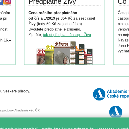
Předplatné Živy
Co 
tošním
Cena ročního předplatného
Časopi
a při
od čísla 1/2019 je 354 Kč
za šest čísel
časopi
Živy (tedy 59 Kč za jedno číslo).
biolog
ností
Dvouleté předplatné je zrušeno.
věnova
Zjistěte,
jak si předplatit časopis Živa
.
na nej
h 16.–
Navazu
Jana E
vycház
i
026/
ní
u veškeré přírody.
o
, za podpory Akademie věd ČR.