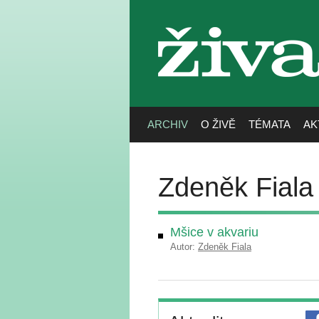
živa
ARCHIV
O ŽIVĚ
TÉMATA
AK
Zdeněk Fiala
Mšice v akvariu
Autor:
Zdeněk Fiala